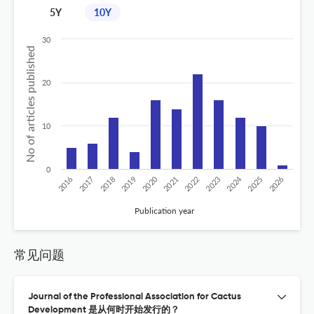
5Y
10Y
30
No of articles published
20
10
0
2020
2024
2026
2025
2019
2018
2023
2017
2022
2016
2021
Publication year
常见问题
Journal of the Professional Association for Cactus
Development 是从何时开始发行的？