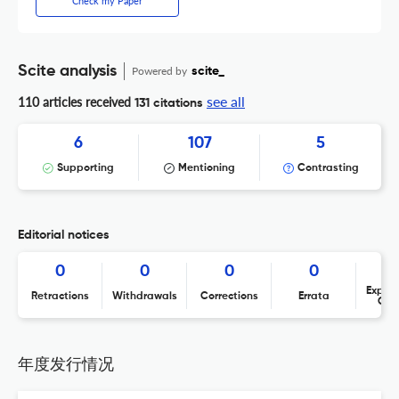
Check my Paper
Scite analysis
Powered by
scite_
see all
110 articles received
131 citations
6
107
5
Supporting
Mentioning
Contrasting
Editorial notices
0
0
0
0
Expres
Retractions
Withdrawals
Corrections
Errata
Con
年度发行情况