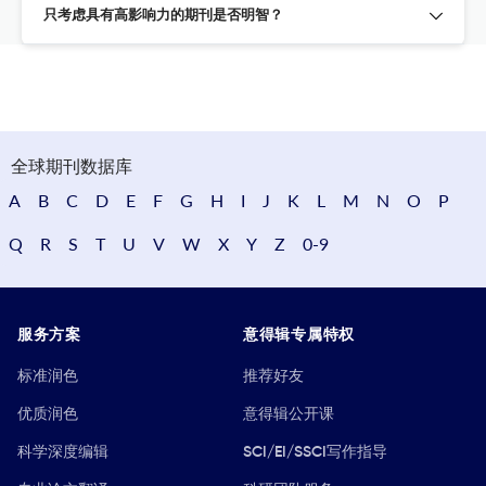
只考虑具有高影响力的期刊是否明智？
全球期刊数据库
A
B
C
D
E
F
G
H
I
J
K
L
M
N
O
P
Q
R
S
T
U
V
W
X
Y
Z
0-9