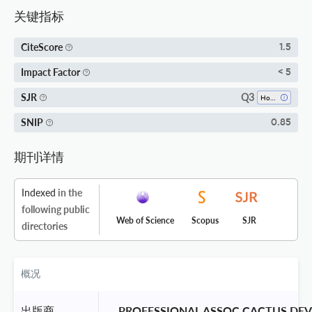
关键指标
CiteScore
1.5
Impact Factor
< 5
Q3
SJR
Horticulture
SNIP
0.85
期刊详情
Indexed
in the
following public
Web of Science
Scopus
SJR
directories
概况
出版商
 PROFESSIONAL ASSOC CACTUS DE