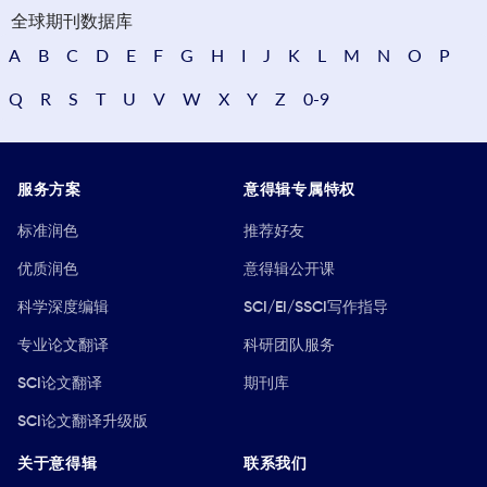
全球期刊数据库
A
B
C
D
E
F
G
H
I
J
K
L
M
N
O
P
Q
R
S
T
U
V
W
X
Y
Z
0-9