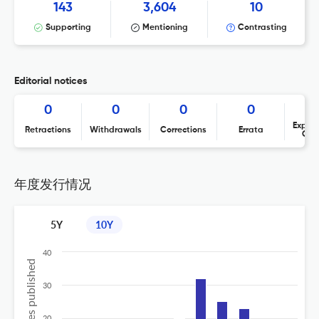
143
3,604
10
Supporting
Mentioning
Contrasting
Editorial notices
0
0
0
0
Expres
Retractions
Withdrawals
Corrections
Errata
Con
年度发行情况
5Y
10Y
40
No of articles published
30
20