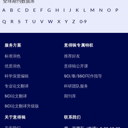
全球期刊数据库
A
B
C
D
E
F
G
H
I
J
K
L
M
N
O
P
Q
R
S
T
U
V
W
X
Y
Z
0-9