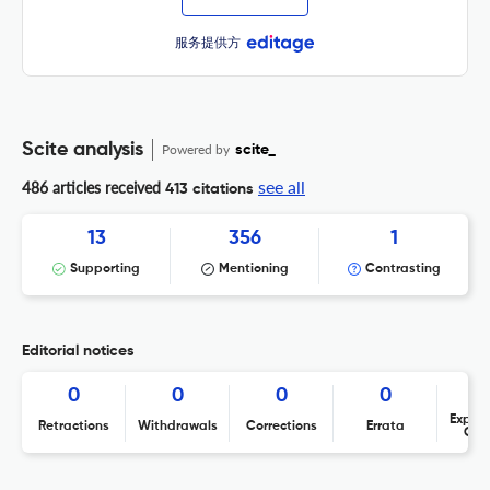
服务提供方
Scite analysis
Powered by
scite_
see all
486 articles received
413 citations
13
356
1
Supporting
Mentioning
Contrasting
Editorial notices
0
0
0
0
Expres
Retractions
Withdrawals
Corrections
Errata
Con