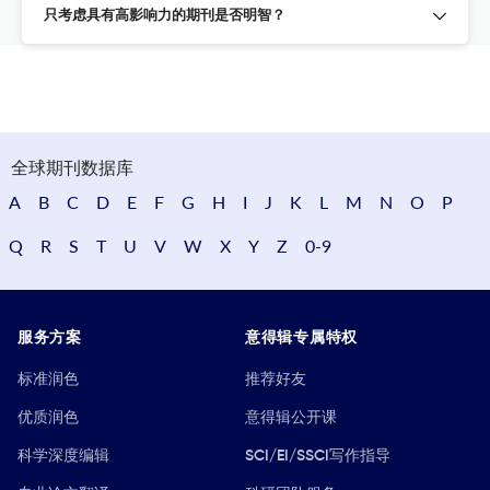
只考虑具有高影响力的期刊是否明智？
全球期刊数据库
A
B
C
D
E
F
G
H
I
J
K
L
M
N
O
P
Q
R
S
T
U
V
W
X
Y
Z
0-9