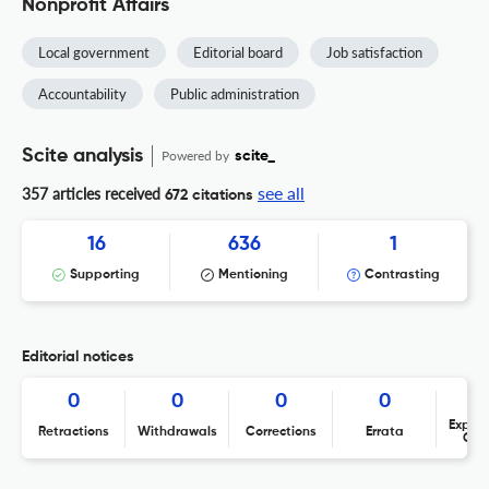
Nonprofit Affairs
Local government
Editorial board
Job satisfaction
Accountability
Public administration
Scite analysis
Powered by
scite_
see all
357 articles received
672 citations
16
636
1
Supporting
Mentioning
Contrasting
Editorial notices
0
0
0
0
Expres
Retractions
Withdrawals
Corrections
Errata
Con