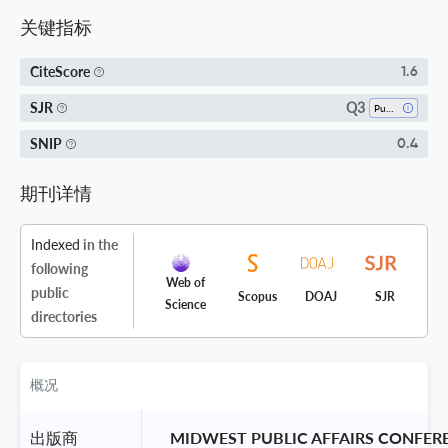
关键指标
CiteScore
1.6
Q3
SJR
Public Administration
SNIP
0.4
期刊详情
Indexed
in the
following
Web of
public
Scopus
DOAJ
SJR
Science
directories
概况
出版商
 MIDWEST PUBLIC AFFAIRS CONFER