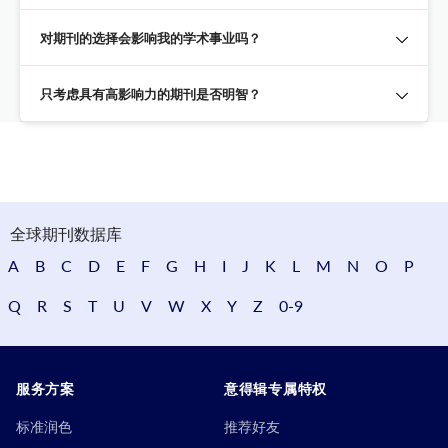
对期刊的选择会影响我的学术事业吗？
只考虑具有高影响力的期刊是否明智？
全球期刊数据库
A
B
C
D
E
F
G
H
I
J
K
L
M
N
O
P
Q
R
S
T
U
V
W
X
Y
Z
0-9