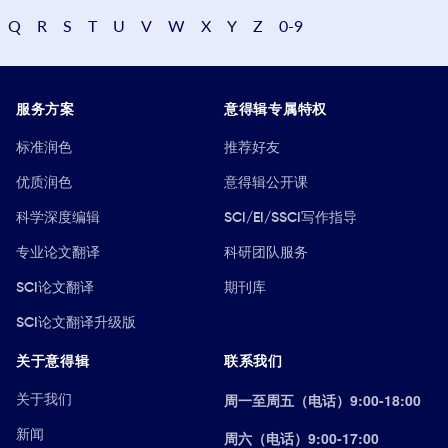
Q
R
S
T
U
V
W
X
Y
Z
0-9