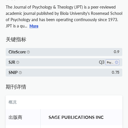
The Journal of Psychology & Theology (JPT) is a peer-reviewed
academic journal published by Biola University's Rosemead School
of Psychology and has been operating continuously since 1973.
JPT is a qu...
More
关键指标
CiteScore
0.9
Q3
SJR
Psychology (all)
SNIP
0.75
期刊详情
概况
出版商
 SAGE PUBLICATIONS INC 