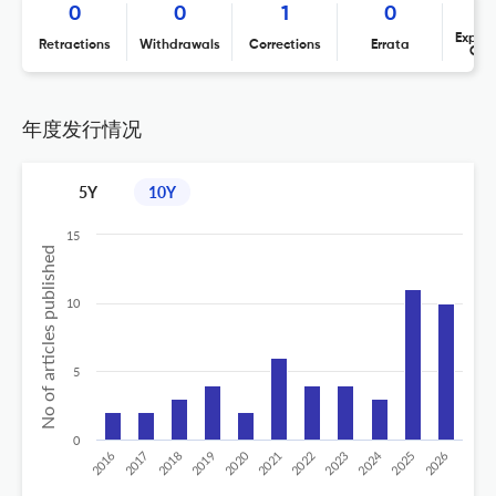
0
0
1
0
Expres
Retractions
Withdrawals
Corrections
Errata
Con
年度发行情况
5Y
10Y
15
No of articles published
10
5
0
2020
2024
2026
2025
2019
2018
2023
2017
2022
2016
2021