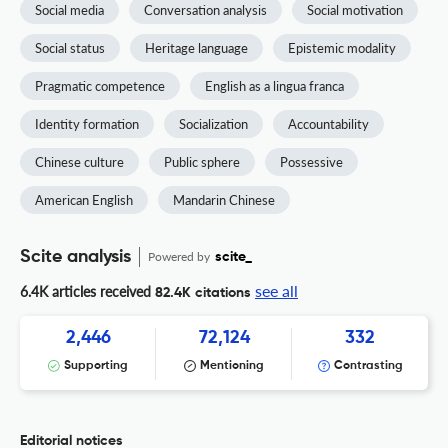
Social media
Conversation analysis
Social motivation
Social status
Heritage language
Epistemic modality
Pragmatic competence
English as a lingua franca
Identity formation
Socialization
Accountability
Chinese culture
Public sphere
Possessive
American English
Mandarin Chinese
Scite analysis
Powered by
scite_
see all
6.4K articles received
82.4K citations
2,446
72,124
332
Supporting
Mentioning
Contrasting
Editorial notices