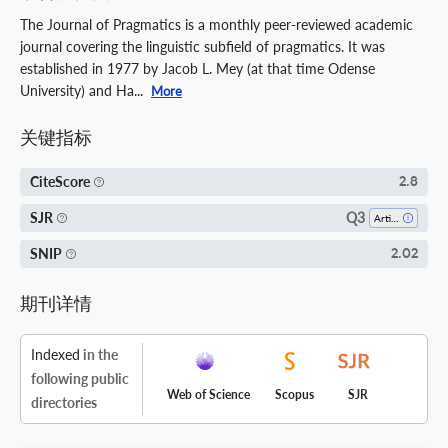
The Journal of Pragmatics is a monthly peer-reviewed academic
journal covering the linguistic subfield of pragmatics. It was
established in 1977 by Jacob L. Mey (at that time Odense
University) and Ha...
More
关键指标
CiteScore
2.8
Q3
SJR
Artificial Intelligence
SNIP
2.02
期刊详情
Indexed
in the
following public
Web of Science
Scopus
SJR
directories