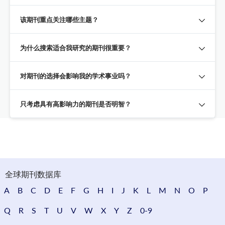
该期刊重点关注哪些主题？
为什么搜索适合我研究的期刊很重要？
对期刊的选择会影响我的学术事业吗？
只考虑具有高影响力的期刊是否明智？
全球期刊数据库
A
B
C
D
E
F
G
H
I
J
K
L
M
N
O
P
Q
R
S
T
U
V
W
X
Y
Z
0-9