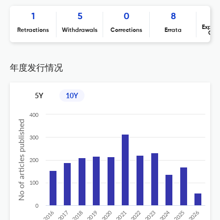
1
5
0
8
Expres
Retractions
Withdrawals
Corrections
Errata
Con
年度发行情况
5Y
10Y
400
No of articles published
300
200
100
0
2020
2024
2019
2018
2017
2016
2026
2025
2023
2022
2021