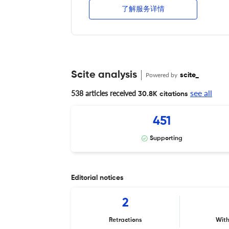
了解服务详情
Scite analysis
Powered by
scite_
see all
538 articles received
30.8K citations
451
Supporting
Editorial notices
2
Retractions
Wit