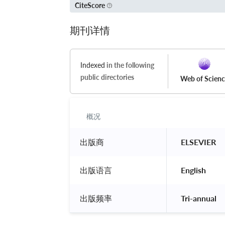
CiteScore
期刊详情
Indexed
in the following
public directories
Web of Scien
概况
出版商
 ELSEVIER 
出版语言
 English 
出版频率
 Tri-annual 