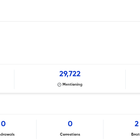
29,722
Mentioning
0
0
2
hdrawals
Corrections
Erra