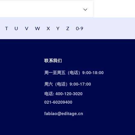
T
U
V
W
X
Y
Z
0-9