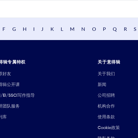
F
G
H
I
J
K
L
M
N
O
P
Q
R
S