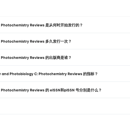
ogy C: Photochemistry Reviews 是从何时开始发行的？
gy C: Photochemistry Reviews 多久发行一次？
gy C: Photochemistry Reviews 的出版商是谁？
d Photobiology C: Photochemistry Reviews 的指标？
gy C: Photochemistry Reviews 的 eISSN和pISSN 号分别是什么？