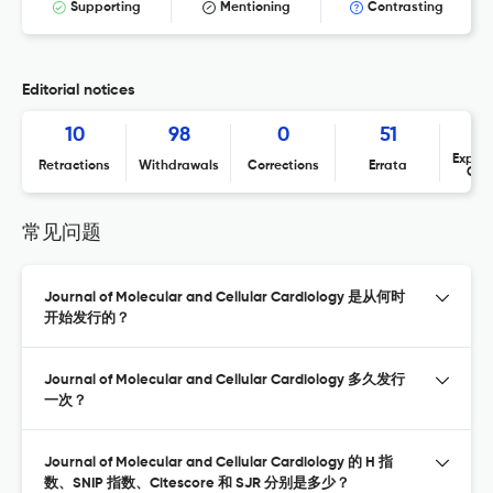
Supporting
Mentioning
Contrasting
Editorial notices
10
98
0
51
Expres
Retractions
Withdrawals
Corrections
Errata
Con
常见问题
Journal of Molecular and Cellular Cardiology 是从何时
开始发行的？
Journal of Molecular and Cellular Cardiology 多久发行
一次？
Journal of Molecular and Cellular Cardiology 的 H 指
数、SNIP 指数、Citescore 和 SJR 分别是多少？