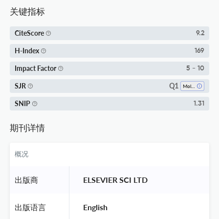
关键指标
CiteScore
9.2
H-Index
169
Impact Factor
5 - 10
Q1
SJR
Molecular Biology
SNIP
1.31
期刊详情
概况
出版商
 ELSEVIER SCI LTD 
出版语言
 English 