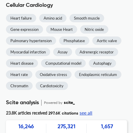
Cellular Cardiology
Heart failure
Amino acid
Smooth muscle
Gene expression
Mouse Heart
Nitric oxide
Pulmonary hypertension
Phosphatase
Aortic valve
Myocardial infarction
Assay
Adrenergic receptor
Heart disease
Computational model
Autophagy
Heart rate
Oxidative stress
Endoplasmic reticulum
Chromatin
Cardiotoxicity
Scite analysis
Powered by
scite_
see all
23.8K articles received
297.6K citations
16,246
275,321
1,657