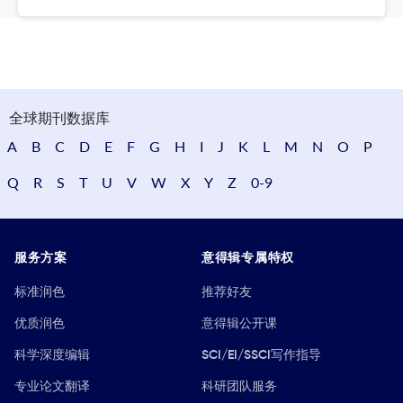
全球期刊数据库
A
B
C
D
E
F
G
H
I
J
K
L
M
N
O
P
Q
R
S
T
U
V
W
X
Y
Z
0-9