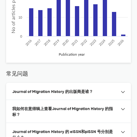
No of articles published
10
0
2020
2024
2026
2025
2019
2018
2023
2017
2022
2016
2021
Publication year
常见问题
Journal of Migration History 的出版商是谁？
我如何在意得辑上查看Journal of Migration History 的指
标？
Journal of Migration History 的 eISSN和pISSN 号分别是