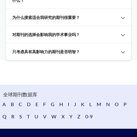
什么？
为什么搜索适合我研究的期刊很重要？
对期刊的选择会影响我的学术事业吗？
只考虑具有高影响力的期刊是否明智？
全球期刊数据库
A
B
C
D
E
F
G
H
I
J
K
L
M
N
O
P
Q
R
S
T
U
V
W
X
Y
Z
0-9