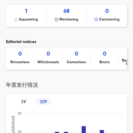
1
68
0
Supporting
Mentioning
Contrasting
Editorial notices
0
0
0
0
Expres
Retractions
Withdrawals
Corrections
Errata
Con
年度发行情况
5Y
10Y
30
20