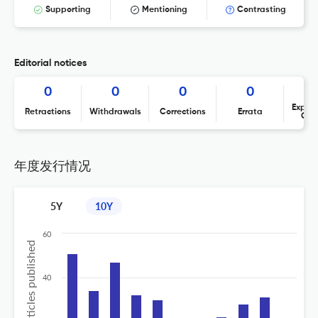
Supporting
Mentioning
Contrasting
Editorial notices
0
0
0
0
Expres
Retractions
Withdrawals
Corrections
Errata
Con
年度发行情况
5Y
10Y
60
No of articles published
40