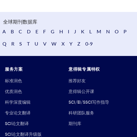
全球期刊数据库
A
B
C
D
E
F
G
H
I
J
K
L
M
N
O
P
Q
R
S
T
U
V
W
X
Y
Z
0-9