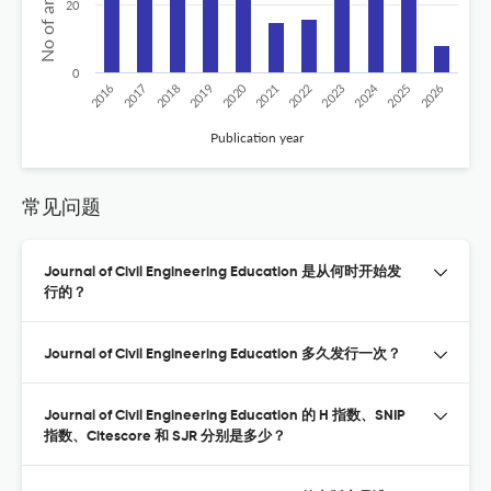
20
0
2020
2024
2026
2025
2019
2018
2023
2017
2022
2016
2021
Publication year
常见问题
Journal of Civil Engineering Education 是从何时开始发
行的？
Journal of Civil Engineering Education 多久发行一次？
Journal of Civil Engineering Education 的 H 指数、SNIP
指数、Citescore 和 SJR 分别是多少？