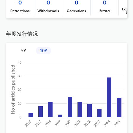
0
0
0
0
Expres
Retractions
Withdrawals
Corrections
Errata
Con
年度发行情况
5Y
10Y
40
No of articles published
30
20
10
0
2024
2020
2016
2021
2019
2017
2022
2025
2018
2023