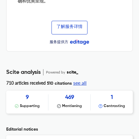
确和优美呈现。
了解服务详情
服务提供方
Scite analysis
Powered by
scite_
see all
710 articles received
510 citations
9
469
1
Supporting
Mentioning
Contrasting
Editorial notices