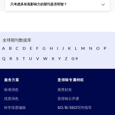
只考虑具有高影响力的期刊是否明智？
全球期刊数据库
A
B
C
D
E
F
G
H
I
J
K
L
M
N
O
P
Q
R
S
T
U
V
W
X
Y
Z
0-9