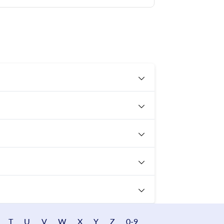
T
U
V
W
X
Y
Z
0-9