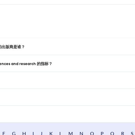
arch 的出版商是谁？
ences and research 的指标？
F
G
H
I
J
K
L
M
N
O
P
Q
R
S