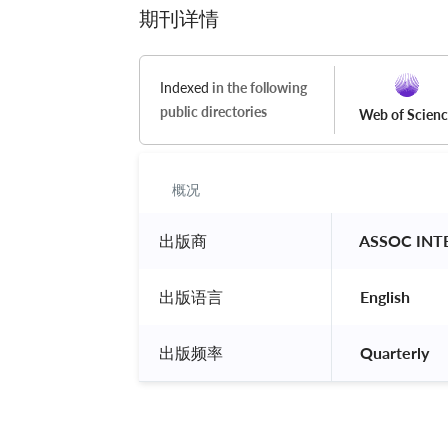
期刊详情
Indexed
in the following
public directories
Web of Scien
概况
出版商
 ASSOC IN
出版语言
 English 
出版频率
 Quarterly 