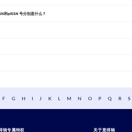
 的 eISSN和pISSN 号分别是什么？
F
G
H
I
J
K
L
M
N
O
P
Q
R
S