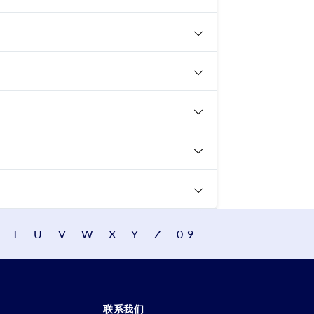
T
U
V
W
X
Y
Z
0-9