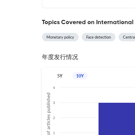
Topics Covered on International
Monetary policy
Face detection
Centra
年度发行情况
5Y
10Y
4
No of articles published
3
2
1