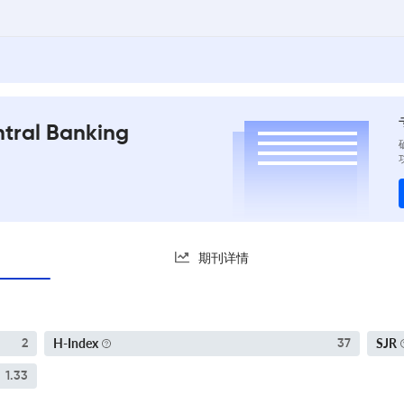
ntral Banking
期刊详情
H-Index
SJR
2
37
1.33