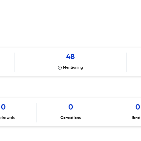
48
Mentioning
0
0
0
hdrawals
Corrections
Erra