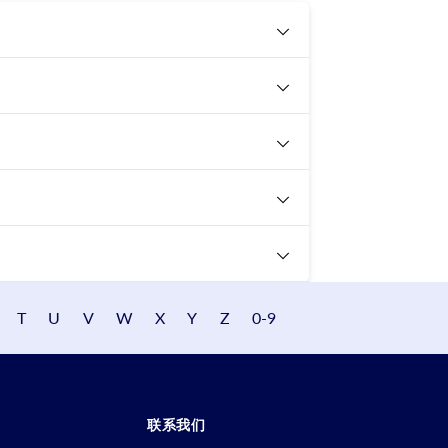
T
U
V
W
X
Y
Z
0-9