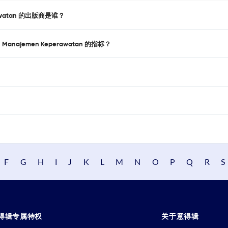
perawatan 的出版商是谁？
Manajemen Keperawatan 的指标？
F
G
H
I
J
K
L
M
N
O
P
Q
R
S