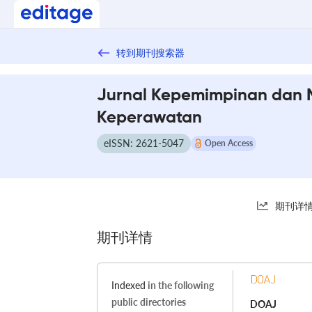
转到期刊搜索器
Jurnal Kepemimpinan dan
Keperawatan
eISSN: 2621-5047
Open Access
期刊详
期刊详情
Indexed
in the following
public directories
DOAJ