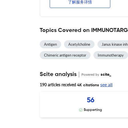
了解服务详情
Topics Covered on IMMUNOTAR
Antigen
Acetylcholine
Janus kinase inh
Chimeric antigen receptor
Immunotherapy
Scite analysis
Powered by
scite_
see all
190 articles received
4K citations
56
Supporting