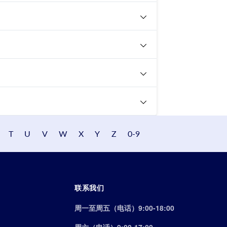
T
U
V
W
X
Y
Z
0-9