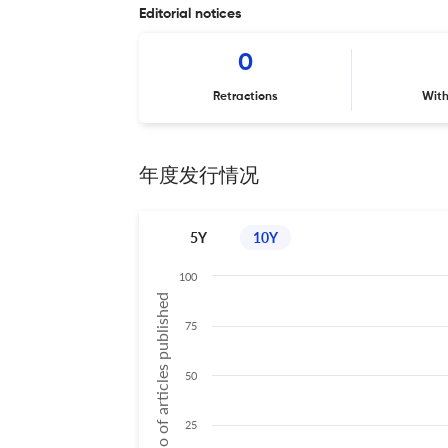
Editorial notices
0
Retractions
Wit
年度发行情况
5Y
10Y
100
No of articles published
75
50
25