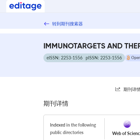
转到期刊搜索器
IMMUNOTARGETS AND THE
eISSN: 2253-1556
pISSN: 2253-1556
Open
期刊详
期刊详情
Indexed
in the following
public directories
Web of Scien