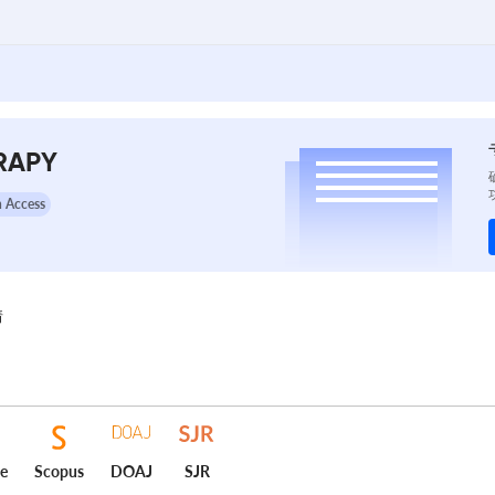
RAPY
 Access
情
ce
Scopus
DOAJ
SJR