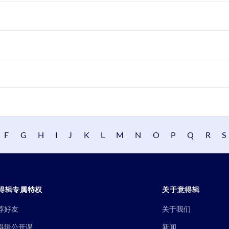
F
G
H
I
J
K
L
M
N
O
P
Q
R
S