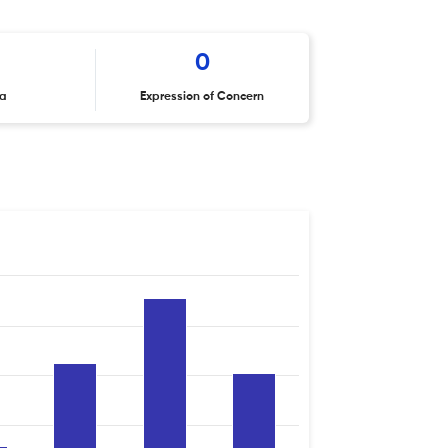
0
ta
Expression of Concern