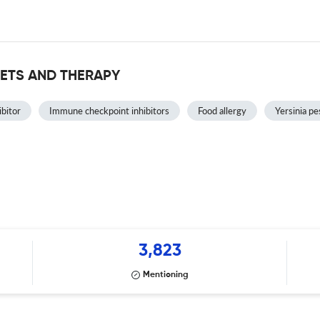
GETS AND THERAPY
ibitor
Immune checkpoint inhibitors
Food allergy
Yersinia pe
3,823
Mentioning