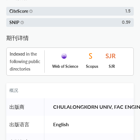
CiteScore
1.5
SNIP
0.59
期刊详情
Indexed
in the
following public
Web of Science
Scopus
SJR
directories
概况
出版商
 CHULALONGKORN UNIV, FAC ENGIN
出版语言
 English 