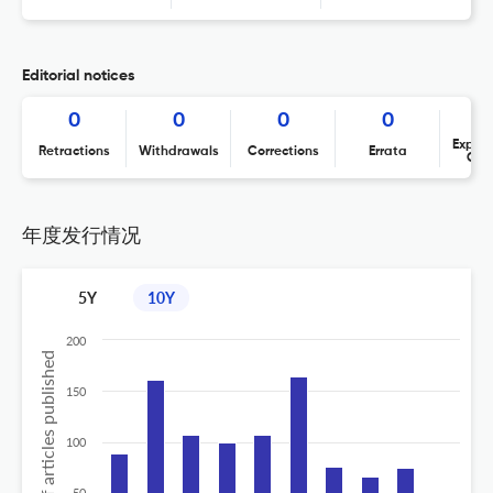
Editorial notices
0
0
0
0
Expres
Retractions
Withdrawals
Corrections
Errata
Con
年度发行情况
5Y
10Y
200
No of articles published
150
100
50