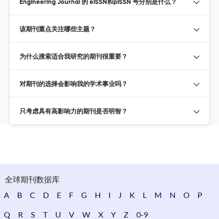
Engineering Journal 的 eISSN和pISSN 号分别是什么？
该期刊重点关注哪些主题？
为什么搜索适合我研究的期刊很重要？
对期刊的选择会影响我的学术事业吗？
只考虑具有高影响力的期刊是否明智？
全球期刊数据库
A
B
C
D
E
F
G
H
I
J
K
L
M
N
O
P
Q
R
S
T
U
V
W
X
Y
Z
0-9