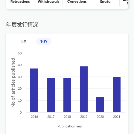
Retractions
Withdrawals
Corrections
Errata
Con
年度发行情况
5Y
10Y
50
No of articles published
40
30
20
10
0
2016
2017
2018
2019
2020
2021
Publication year