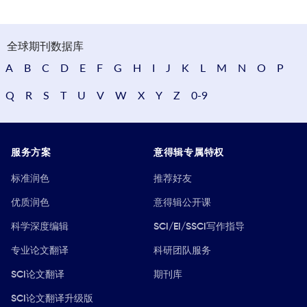
全球期刊数据库
A
B
C
D
E
F
G
H
I
J
K
L
M
N
O
P
Q
R
S
T
U
V
W
X
Y
Z
0-9