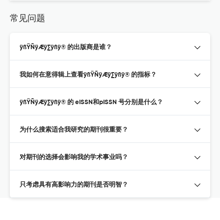
常见问题
ÿßŸÑÿÆÿ∑ÿßÿ® 的出版商是谁？
我如何在意得辑上查看ÿßŸÑÿÆÿ∑ÿßÿ® 的指标？
ÿßŸÑÿÆÿ∑ÿßÿ® 的 eISSN和pISSN 号分别是什么？
为什么搜索适合我研究的期刊很重要？
对期刊的选择会影响我的学术事业吗？
只考虑具有高影响力的期刊是否明智？