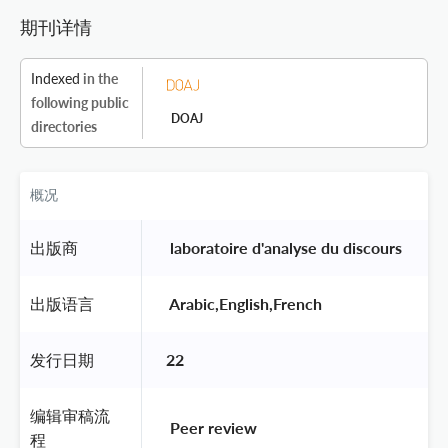
期刊详情
Indexed
in the
following public
DOAJ
directories
概况
出版商
 laboratoire d'analyse du discours 
出版语言
 Arabic,English,French 
发行日期
22
编辑审稿流
 Peer review 
程