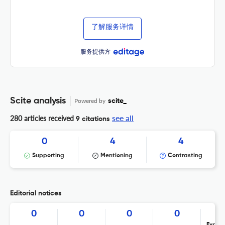
了解服务详情
服务提供方
Scite analysis
Powered by
scite_
see all
280 articles received
9 citations
0
4
4
Supporting
Mentioning
Contrasting
Editorial notices
0
0
0
0
Expres