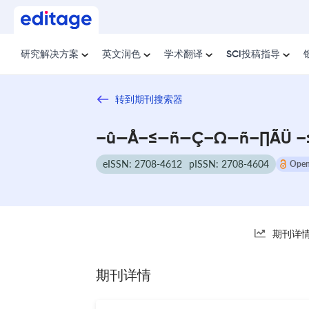
研究解决方案
英文润色
学术翻译
SCI投稿指导
转到期刊搜索器
–û—Å–≤—ñ—Ç–Ω—ñ–∏ÃÜ –
eISSN: 2708-4612
pISSN: 2708-4604
Open
期刊详
期刊详情