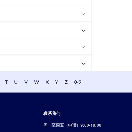
T
U
V
W
X
Y
Z
0-9