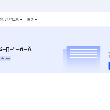
银行账户信息
更多
≤–∏–º—ñ—Ä
 Access
情