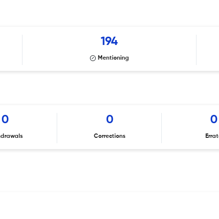
194
Mentioning
0
0
0
hdrawals
Corrections
Erra