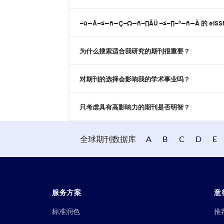
–û—Å–≤—ñ—Ç–Ω—ñ–∏ÃÜ –≤–∏–º—ñ—Ä 的 e
为什么搜索适合我研究的期刊很重要？
对期刊的选择会影响我的学术事业吗？
只考虑具有高影响力的期刊是否明智？
全球期刊数据库
A
B
C
D
E