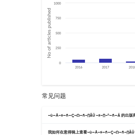
1000
No of articles published
750
500
250
0
2016
2017
201
常见问题
–û—Å–≤—ñ—Ç–Ω—ñ–∏ÃÜ –≤–∏–º—ñ—Ä 的出
我如何在意得辑上查看–û—Å–≤—ñ—Ç–Ω—ñ–∏ÃÜ 