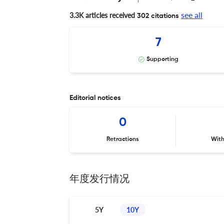
see all
3.3K articles received
302 citations
7
Supporting
Editorial notices
0
Retractions
Wit
年度发行情况
5Y
10Y