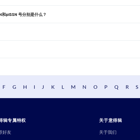
ISSN和pISSN 号分别是什么？
F
G
H
I
J
K
L
M
N
O
P
Q
R
S