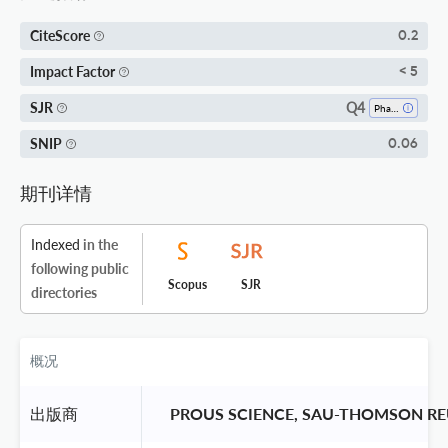
CiteScore
0.2
Impact Factor
< 5
Q4
SJR
Pharmacology
SNIP
0.06
期刊详情
Indexed
in the
following public
Scopus
SJR
directories
概况
出版商
 PROUS SCIENCE, SAU-THOMSON RE