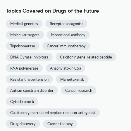
Topics Covered on Drugs of the Future
Medical genetics
Receptor antagonist
Molecular targets
Monoclonal antibody
Topoisomerase
Cancer immunotherapy
DNA Gyrase Inhibitors
Calcitonin gene-related peptide
RNA polymerase
Anaphylatoxin C5a
Resistant hypertension
Margetuximab
Autism spectrum disorder
Cancer research
Cytochrome b
Calcitonin gene-related peptide receptor antagonist
Drug discovery
Cancer therapy