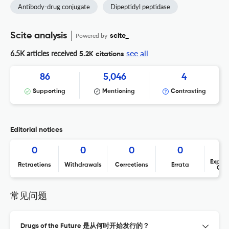
Antibody-drug conjugate
Dipeptidyl peptidase
Scite analysis
Powered by
scite_
see all
6.5K articles received
5.2K citations
86
5,046
4
Supporting
Mentioning
Contrasting
Editorial notices
0
0
0
0
Expres
Retractions
Withdrawals
Corrections
Errata
Con
常见问题
Drugs of the Future 是从何时开始发行的？