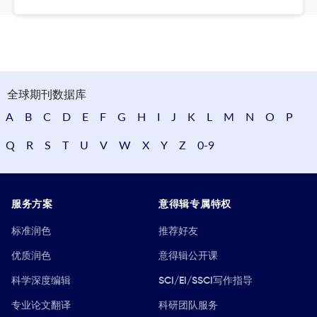
全球期刊数据库
A
B
C
D
E
F
G
H
I
J
K
L
M
N
O
P
Q
R
S
T
U
V
W
X
Y
Z
0-9