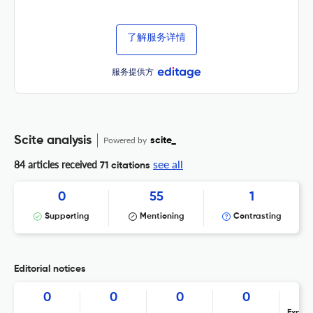
了解服务详情
服务提供方
Scite analysis
Powered by
scite_
see all
84 articles received
71 citations
0
55
1
Supporting
Mentioning
Contrasting
Editorial notices
0
0
0
0
Expres