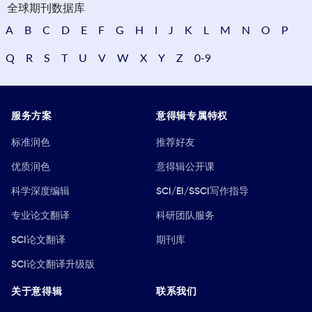
全球期刊数据库
A
B
C
D
E
F
G
H
I
J
K
L
M
N
O
P
Q
R
S
T
U
V
W
X
Y
Z
0-9