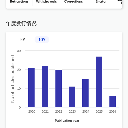
Retractions
Withdrawals
Corrections
Errata
Con
年度发行情况
5Y
10Y
30
No of articles published
20
10
0
2020
2021
2022
2023
2024
2025
2026
Publication year