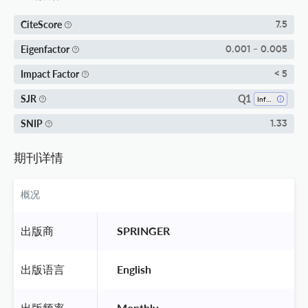
CiteScore
7.5
Eigenfactor
0.001 - 0.005
Impact Factor
< 5
Q1
SJR
Infectious Diseases
SNIP
1.33
期刊详情
概况
出版商
 SPRINGER 
出版语言
 English 
出版频率
 Monthly 