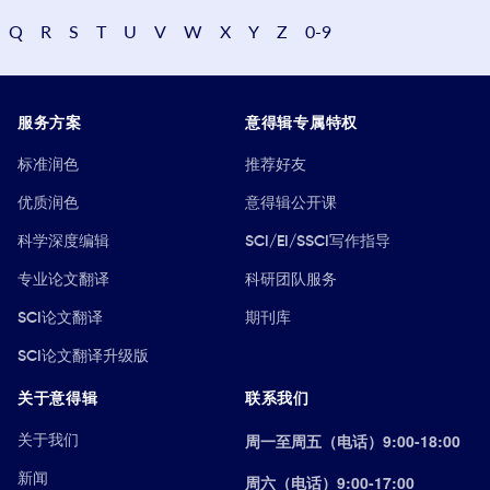
Q
R
S
T
U
V
W
X
Y
Z
0-9