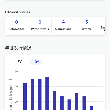
Editorial notices
0
0
4
3
Expres
Retractions
Withdrawals
Corrections
Errata
Con
年度发行情况
5Y
10Y
60
No of articles published
40
20