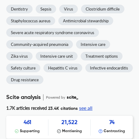
Dentistry
Sepsis
Virus
Clostridium difficile
Staphylococcus aureus
Antimicrobial stewardship
Severe acute respiratory syndrome coronavirus
Community-acquired pneumonia
Intensive care
Zika virus
Intensive care unit
Treatment options
Safety culture
Hepatitis C virus
Infective endocarditis
Drug resistance
Scite analysis
Powered by
scite_
see all
1.7K articles received
23.4K citations
461
21,522
74
Supporting
Mentioning
Contrasting