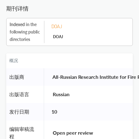
期刊详情
Indexed
in the
following public
DOAJ
directories
概况
出版商
 All-Russian Research Institute for Fi
出版语言
 Russian 
发行日期
10
编辑审稿流
 Open peer review 
程