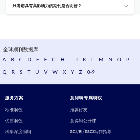
只考虑具有高影响力的期刊是否明智？
全球期刊数据库
A
B
C
D
E
F
G
H
I
J
K
L
M
N
O
P
Q
R
S
T
U
V
W
X
Y
Z
0-9