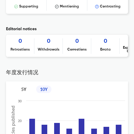
Supporting
Mentioning
Contrasting
Editorial notices
0
0
0
0
Expres
Retractions
Withdrawals
Corrections
Errata
Con
年度发行情况
5Y
10Y
30
No of articles published
20