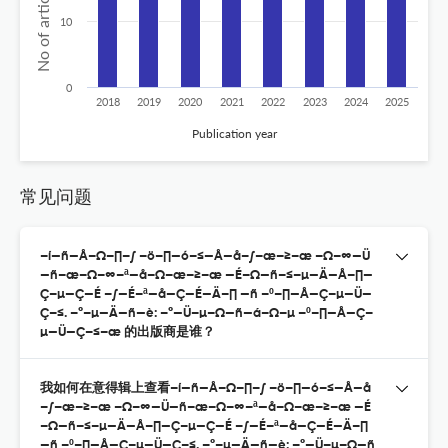
10
0
2018
2019
2020
2021
2022
2023
2024
2025
Publication year
常见问题
–í—ñ—Å–Ω–∏–∫ –ö–∏—ó–≤—Å—å–∫–æ–≥–æ –Ω–∞—Ü
—ñ–æ–Ω–∞–ª—å–Ω–æ–≥–æ —É–Ω—ñ–≤–µ—Ä—Å–∏—
Ç–µ—Ç—É –∫—É–ª—å—Ç—É—Ä–∏ —ñ –º–∏—Å—Ç–µ—Ü—
Ç–≤. –°–µ—Ä—ñ—è: –°—Ü–µ–Ω—ñ—á–Ω–µ –º–∏—Å—Ç–
µ—Ü—Ç–≤–æ 的出版商是谁？
我如何在意得辑上查看–í—ñ—Å–Ω–∏–∫ –ö–∏—ó–≤—Å—å
–∫–æ–≥–æ –Ω–∞—Ü—ñ–æ–Ω–∞–ª—å–Ω–æ–≥–æ —É
–Ω—ñ–≤–µ—Ä—Å–∏—Ç–µ—Ç—É –∫—É–ª—å—Ç—É—Ä–∏
—ñ –º–∏—Å—Ç–µ—Ü—Ç–≤. –°–µ—Ä—ñ—è: –°—Ü–µ–Ω—ñ