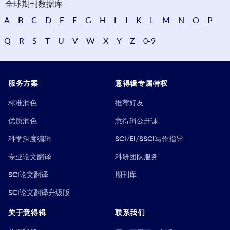
全球期刊数据库
A
B
C
D
E
F
G
H
I
J
K
L
M
N
O
P
Q
R
S
T
U
V
W
X
Y
Z
0-9