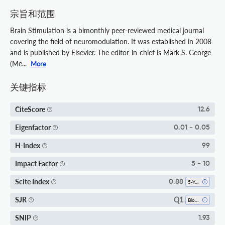
宗旨和范围
Brain Stimulation is a bimonthly peer-reviewed medical journal
covering the field of neuromodulation. It was established in 2008
and is published by Elsevier. The editor-in-chief is Mark S. George
(Me...
More
关键指标
CiteScore
12.6
Eigenfactor
0.01 - 0.05
H-Index
99
Impact Factor
5 - 10
Scite Index
0.88
5-Year SI
Q1
SJR
Biophysics
SNIP
1.93