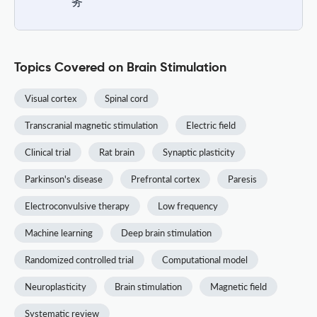
务
Topics Covered on Brain Stimulation
Visual cortex
Spinal cord
Transcranial magnetic stimulation
Electric field
Clinical trial
Rat brain
Synaptic plasticity
Parkinson's disease
Prefrontal cortex
Paresis
Electroconvulsive therapy
Low frequency
Machine learning
Deep brain stimulation
Randomized controlled trial
Computational model
Neuroplasticity
Brain stimulation
Magnetic field
Systematic review