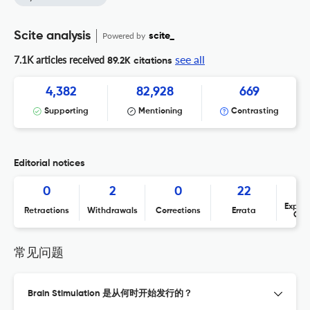
Scite analysis
Powered by
scite_
see all
7.1K articles received
89.2K citations
4,382
82,928
669
Supporting
Mentioning
Contrasting
Editorial notices
0
2
0
22
Expres
Retractions
Withdrawals
Corrections
Errata
Con
常见问题
Brain Stimulation 是从何时开始发行的？