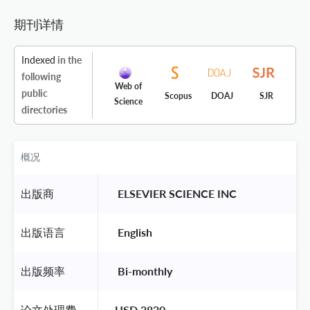
期刊详情
Indexed
in the
following
Web of
public
Scopus
DOAJ
SJR
Science
directories
概况
出版商
 ELSEVIER SCIENCE INC 
出版语言
 English 
出版频率
 Bi-monthly 
论文处理费
USD 3830