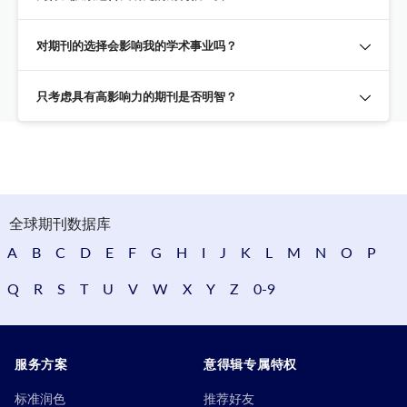
对期刊的选择会影响我的学术事业吗？
只考虑具有高影响力的期刊是否明智？
全球期刊数据库
A
B
C
D
E
F
G
H
I
J
K
L
M
N
O
P
Q
R
S
T
U
V
W
X
Y
Z
0-9