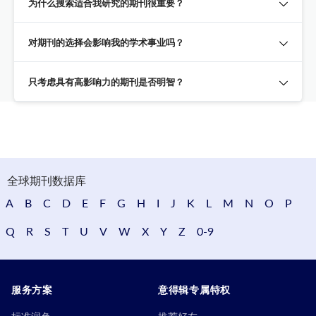
为什么搜索适合我研究的期刊很重要？
对期刊的选择会影响我的学术事业吗？
只考虑具有高影响力的期刊是否明智？
全球期刊数据库
A
B
C
D
E
F
G
H
I
J
K
L
M
N
O
P
Q
R
S
T
U
V
W
X
Y
Z
0-9