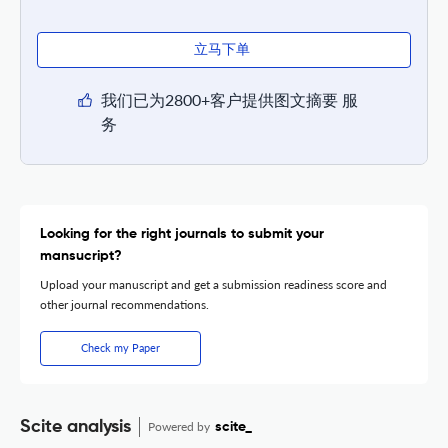
立马下单
我们已为2800+客户提供图文摘要 服
务
Looking for the right journals to submit your
mansucript?
Upload your manuscript and get a submission readiness score and
other journal recommendations.
Check my Paper
Scite analysis
Powered by
scite_