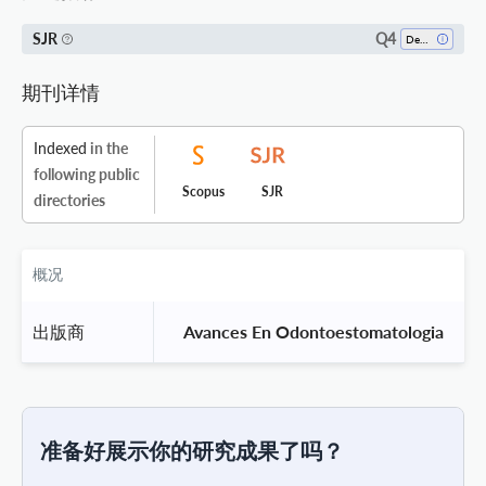
Q4
SJR
Dentistry (all)
期刊详情
Indexed
in the
following public
Scopus
SJR
directories
概况
出版商
 Avances En Odontoestomatologia 
准备好展示你的研究成果了吗？