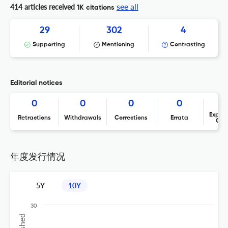
see all
414 articles received
1K citations
29
302
4
Supporting
Mentioning
Contrasting
Editorial notices
0
0
0
0
Expres
Retractions
Withdrawals
Corrections
Errata
Con
年度发行情况
5Y
10Y
30