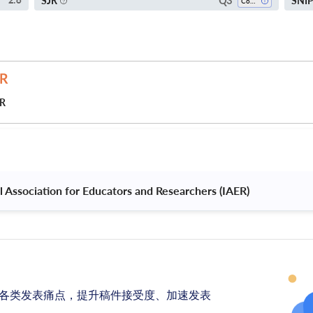
Q3
SJR
SNI
2.6
Computer Science (all)
JR
al Association for Educators and Researchers (IAER) 
各类发表痛点，提升稿件接受度、加速发表