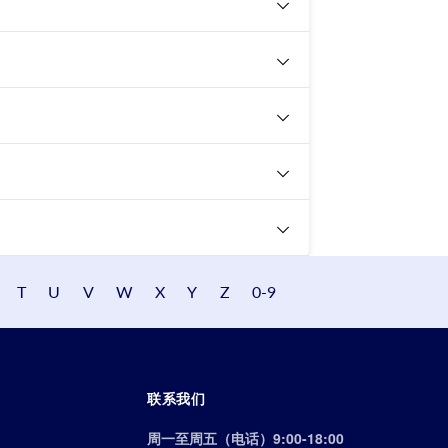
T
U
V
W
X
Y
Z
0-9