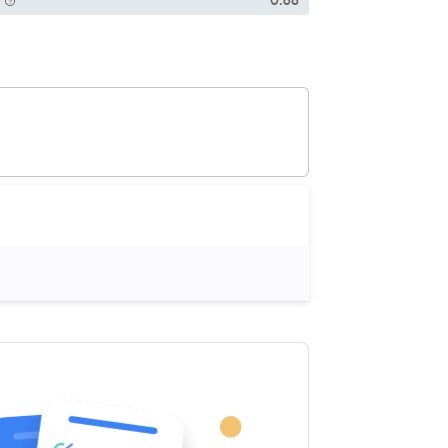
P
0.68