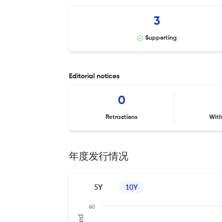
3
Supporting
Editorial notices
0
Retractions
Wit
年度发行情况
5Y
10Y
60