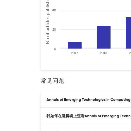
No of articles published
40
20
0
2017
2018
2
常见问题
Annals of Emerging Technologies in Comp
我如何在意得辑上查看Annals of Emerging Technol