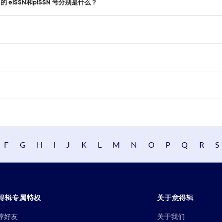
uting 的 eISSN和pISSN 号分别是什么？
F
G
H
I
J
K
L
M
N
O
P
Q
R
S