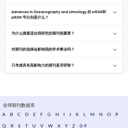
Advances in Oceanography and Limnology 的 eISSN和
pISSN 号分别是什么？
为什么搜索适合我研究的期刊很重要？
对期刊的选择会影响我的学术事业吗？
只考虑具有高影响力的期刊是否明智？
全球期刊数据库
A
B
C
D
E
F
G
H
I
J
K
L
M
N
O
P
Q
R
S
T
U
V
W
X
Y
Z
0-9