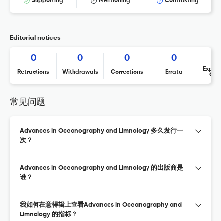
Supporting
Mentioning
Contrasting
Editorial notices
0
0
0
0
Expres
Retractions
Withdrawals
Corrections
Errata
Con
常见问题
Advances in Oceanography and Limnology 多久发行一
次？
Advances in Oceanography and Limnology 的出版商是
谁？
我如何在意得辑上查看Advances in Oceanography and
Limnology 的指标？