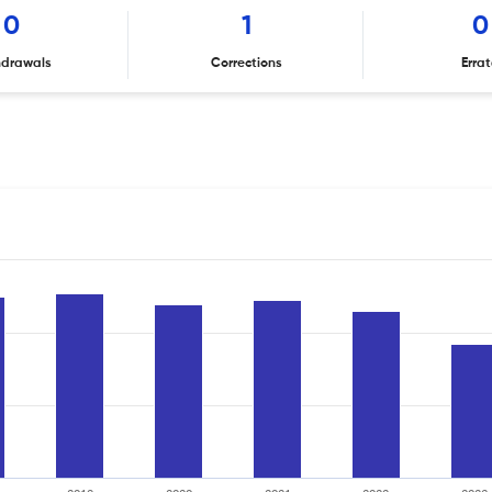
0
1
0
hdrawals
Corrections
Erra