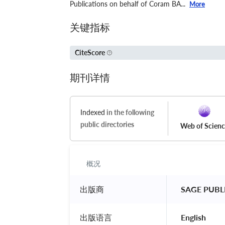
Publications on behalf of Coram BA...
More
关键指标
CiteScore
期刊详情
Indexed
in the following
public directories
Web of Scien
概况
出版商
 SAGE PUBL
出版语言
 English 