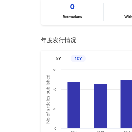
0
Retractions
Wit
年度发行情况
5Y
10Y
60
No of articles published
40
20
0