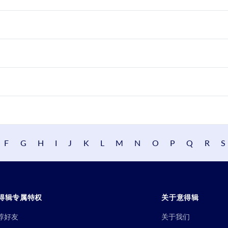
F
G
H
I
J
K
L
M
N
O
P
Q
R
S