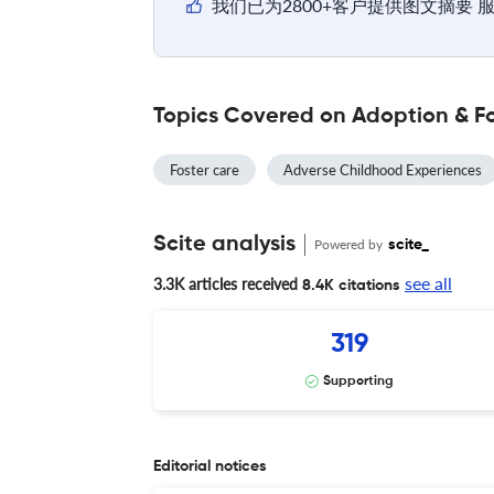
我们已为2800+客户提供图文摘要 
Topics Covered on Adoption & F
Foster care
Adverse Childhood Experiences
Scite analysis
Powered by
scite_
see all
3.3K articles received
8.4K citations
319
Supporting
Editorial notices