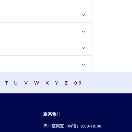
T
U
V
W
X
Y
Z
0-9