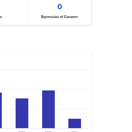
0
ta
Expression of Concern