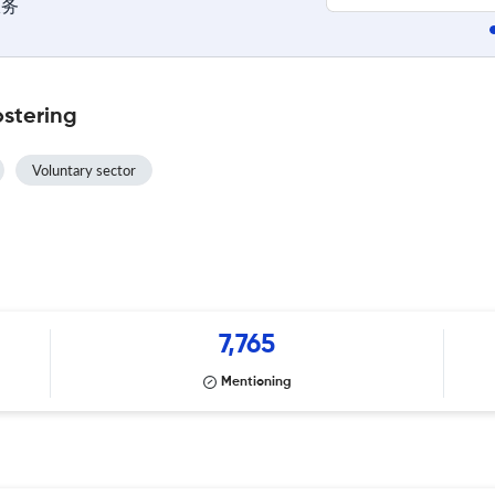
服务
ostering
Voluntary sector
7,765
Mentioning