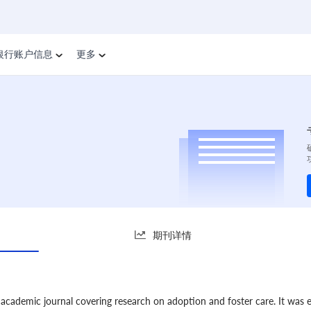
银行账户信息
更多
期刊详情
 academic journal covering research on adoption and foster care. It was 