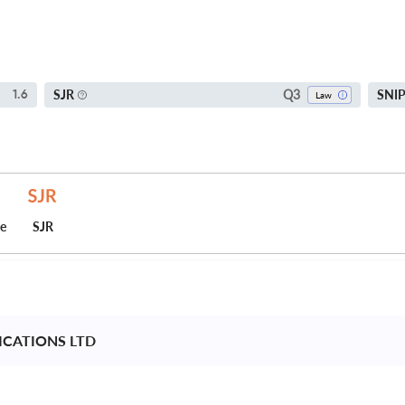
Q3
SJR
SNI
1.6
Law
ce
SJR
ICATIONS LTD 