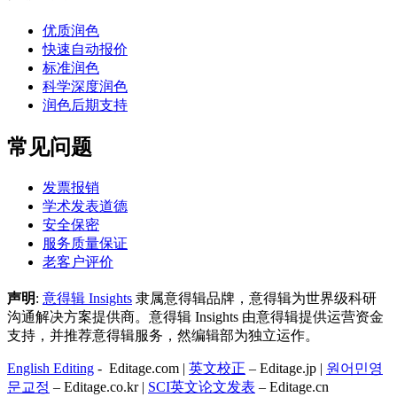
优质润色
快速自动报价
标准润色
科学深度润色
润色后期支持
常见问题
发票报销
学术发表道德
安全保密
服务质量保证
老客户评价
声明
:
意得辑 Insights
隶属意得辑品牌，意得辑为世界级科研
沟通解决方案提供商。意得辑 Insights 由意得辑提供运营资金
支持，并推荐意得辑服务，然编辑部为独立运作。
English Editing
- Editage.com |
英文校正
– Editage.jp |
원어민영
문교정
– Editage.co.kr |
SCI英文论文发表
– Editage.cn