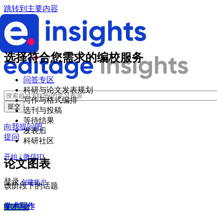
跳转到主要内容
选择符合您需求的编校服务
问答专区
科研与论文发表规划
写作与格式编排
选刊与投稿
等待结果
向我提问吧
发表后
提问
科研社区
开始 / 微信ID
论文图表
登录
创建账户
该阶段下的话题
学术写作
微信登录