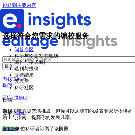
跳转到主要内容
选择符合您需求的编校服务
问答专区
科研与论文发表规划
写作与格式编排
选刊与投稿
等待结果
向我提问吧
发表后
提问
科研社区
开始 / 微信ID
投稿
期刊投稿阶段充满挑战，但你可以从我们的发表专家所提供的
登录
创建账户
贴士与指南，提高你的发表几率。
有11,300位科研者订阅了该阶段
微信登录