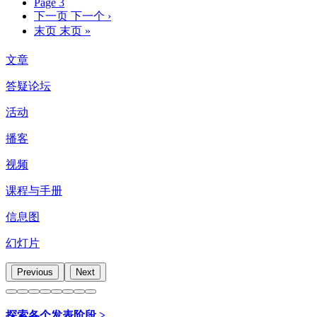
Page
3
下一页
下一个 ›
末页
末页 »
文章
答疑论坛
活动
播客
视频
课程与手册
信息图
幻灯片
Previous
Next
探索各个发表阶段 >