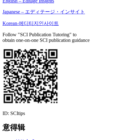
English – Editage Insights
Japanese – エディテージ・インサイト
Korean-에디티지인사이트
Follow "SCI Publication Tutoring" to
obtain one-on-one SCI publication guidance
ID: SCItips
意得辑