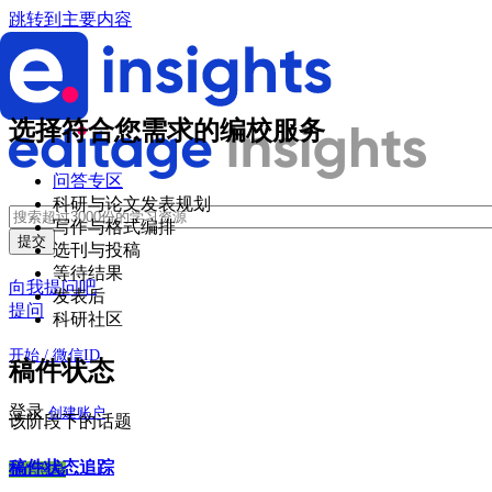
跳转到主要内容
选择符合您需求的编校服务
问答专区
科研与论文发表规划
写作与格式编排
选刊与投稿
等待结果
向我提问吧
发表后
提问
科研社区
开始 / 微信ID
稿件状态
登录
创建账户
该阶段下的话题
稿件状态追踪
微信登录