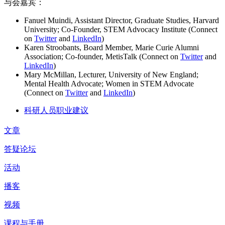
与会嘉宾：
Fanuel Muindi, Assistant Director, Graduate Studies, Harvard
University; Co-Founder, STEM Advocacy Institute (Connect
on
Twitter
and
LinkedIn
)
Karen Stroobants, Board Member, Marie Curie Alumni
Association; Co-founder, MetisTalk (Connect on
Twitter
and
LinkedIn
)
Mary McMillan, Lecturer, University of New England;
Mental Health Advocate; Women in STEM Advocate
(Connect on
Twitter
and
LinkedIn
)
科研人员职业建议
文章
答疑论坛
活动
播客
视频
课程与手册