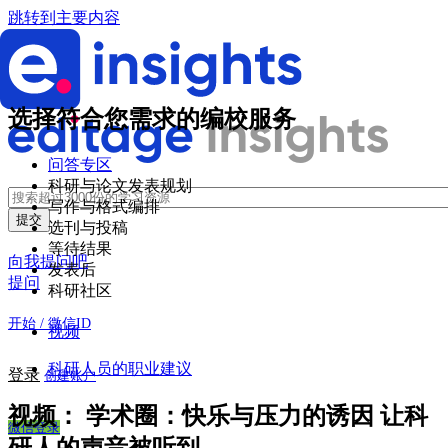
跳转到主要内容
选择符合您需求的编校服务
问答专区
科研与论文发表规划
写作与格式编排
选刊与投稿
等待结果
向我提问吧
发表后
提问
科研社区
开始 / 微信ID
视频
科研人员的职业建议
登录
创建账户
视频：
学术圈：快乐与压力的诱因 让科
微信登录
研人的声音被听到