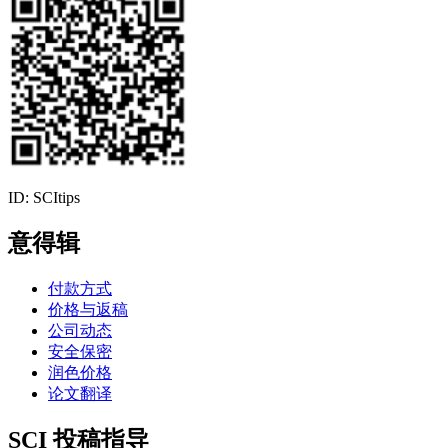
ID: SCItips
意得辑
付款方式
价格与返稿
公司动态
安全保密
润色价格
论文翻译
SCI 投稿指导