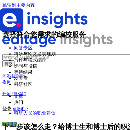
跳转到主要内容
选择符合您需求的编校服务
问答专区
科研与论文发表规划
写作与格式编排
选刊与投稿
等待结果
向我提问吧
发表后
提问
科研社区
开始 / 微信ID
文章
热门
登录
创建账户
科研人员的职业建议
微信登录
下一步该怎么走？给博士生和博士后的职