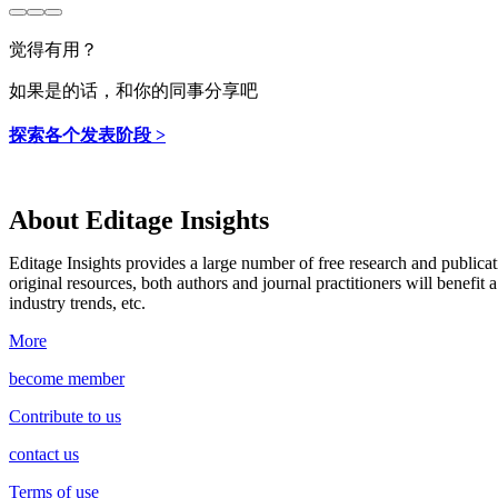
觉得有用？
如果是的话，和你的同事分享吧
探索各个发表阶段 >
About Editage Insights
Editage Insights provides a large number of free research and publica
original resources, both authors and journal practitioners will benefit a
industry trends, etc.
More
become member
Contribute to us
contact us
Terms of use