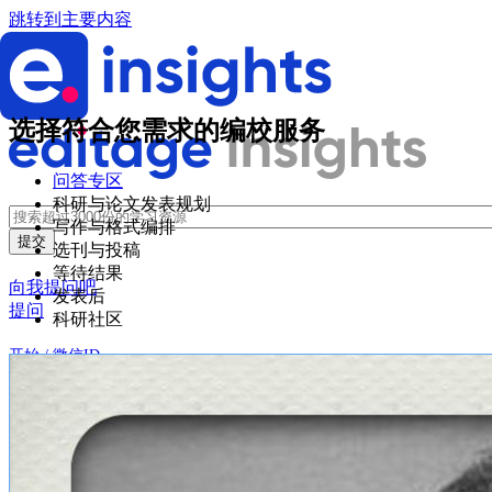
跳转到主要内容
选择符合您需求的编校服务
问答专区
科研与论文发表规划
写作与格式编排
选刊与投稿
等待结果
向我提问吧
发表后
提问
科研社区
开始 / 微信ID
登录
创建账户
微信登录