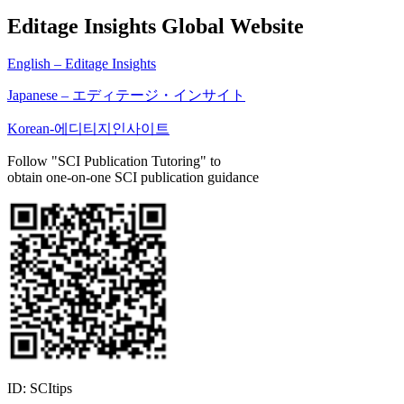
Editage Insights Global Website
English – Editage Insights
Japanese – エディテージ・インサイト
Korean-에디티지인사이트
Follow "SCI Publication Tutoring" to
obtain one-on-one SCI publication guidance
ID: SCItips