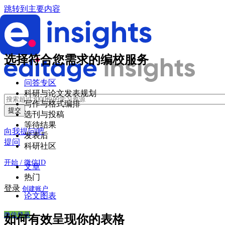
跳转到主要内容
选择符合您需求的编校服务
问答专区
科研与论文发表规划
写作与格式编排
选刊与投稿
等待结果
向我提问吧
发表后
提问
科研社区
开始 / 微信ID
文章
热门
登录
创建账户
论文图表
微信登录
如何有效呈现你的表格