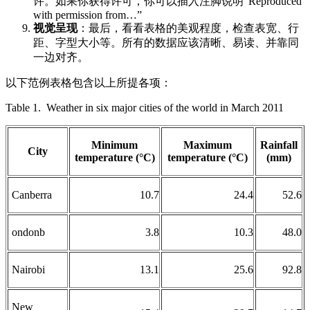
许。如果你获得许可，你可以插入注脚说明“Reproduced
with permission from…”
视觉呈现
：最后，看看表格的美观程度，检查表宽、行
距、字型大小等。所有的数据应该清晰、易读、并靠同
一边对齐。
以下范例表格包含以上所提各项：
Table 1. Weather in six major cities of the world in March 2011
Minimum
Maximum
Rainfall
City
temperature (°C)
temperature (°C)
(mm)
Canberra
10.7
24.4
52.6
ondonb
3.8
10.3
48.0
Nairobi
13.1
25.6
92.8
New