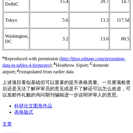
15.4
29.7
14.7
DelhiC
Tokyo
5.6
13.3
117.5d
Washington,
3.2
13.6
80.5
DC
a
Reproduced with permission (
http://blog.editage.com/presenting-
b
C
data-in-tables-4-footnotes
);
Heathrow Aiport;
domestic
d
airport;
extrapolated from earlier data
上述项目看似基础但可以显著的提升表格质量。一旦逐项检查
后还是无法了解评审员的意见或是不了解还可以怎么改进，可
以发邮件礼貌的询问期刊编辑进一步说明评审人的意思。
科研论文图形作品
表格版式
文章