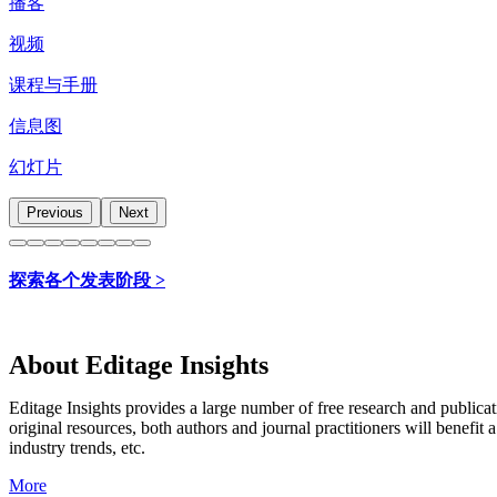
播客
视频
课程与手册
信息图
幻灯片
Previous
Next
探索各个发表阶段 >
About Editage Insights
Editage Insights provides a large number of free research and publica
original resources, both authors and journal practitioners will benefit a
industry trends, etc.
More