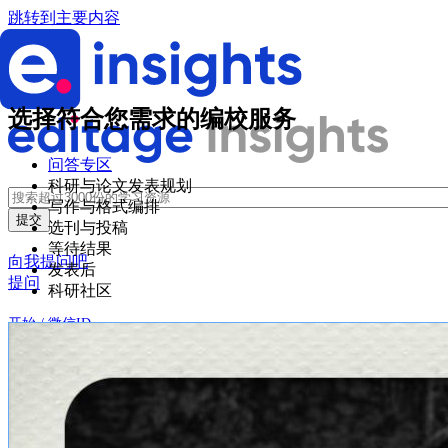
跳转到主要内容
选择符合您需求的编校服务
问答专区
科研与论文发表规划
写作与格式编排
选刊与投稿
等待结果
向我提问吧
发表后
提问
科研社区
开始 / 微信ID
登录
创建账户
微信登录