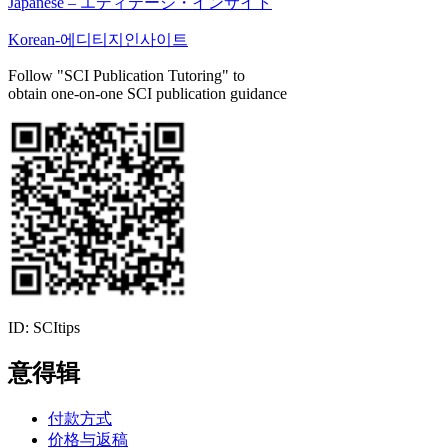
Japanese – エディテージ・インサイト
Korean-에디티지인사이트
Follow "SCI Publication Tutoring" to
obtain one-on-one SCI publication guidance
ID: SCItips
意得辑
付款方式
价格与返稿