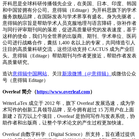
开科思是全球科研传播领先企业，在美国、日本、印度、韩国
和中国皆拥有分公司。意得辑（Editage）为开科思旗下的学术
服务旗舰品牌，在国际发表与学术界享有盛名。身为先驱者，
意得辑的宗旨是帮助学术人员克服地理与语言障碍，弥补作者
与同行评审期刊间的落差，促进高质量研究的发表速度，基于
这样的使命，我们与全世界的出版商、期刊、学术单位、医药
公司进行战略合作，囊括 1,400 名以上的专家，共同缔造引人
注目的高质量科研交流，这些活动支持 CACTUS 成为产业巨
头。意得辑（Editage）帮助期刊与作者更接近，帮助作者发表
高质量研究。
造访
意得辑中国网站
、关注
新浪微博（@意得辑）
或微信公众
号（意得辑 Editage）
Overleaf
简介（
https://www.overleaf.com
）
WriterLaTex 成立于 2012 年，旗下 Overleaf 发展迅速，成为学
术写作的创新工具领导品牌，至今拥有超过 15 万用户在上面
新建 2 百万以上个项目，Overleaf 是协同写作与发表系统，协
助作者和出版商，让整个学术论文的产生过程更加快速。
Overleaf 由数字科学（Digital Science）所支持，旨在通过提供