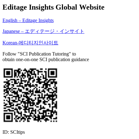
Editage Insights Global Website
English – Editage Insights
Japanese – エディテージ・インサイト
Korean-에디티지인사이트
Follow "SCI Publication Tutoring" to
obtain one-on-one SCI publication guidance
ID: SCItips