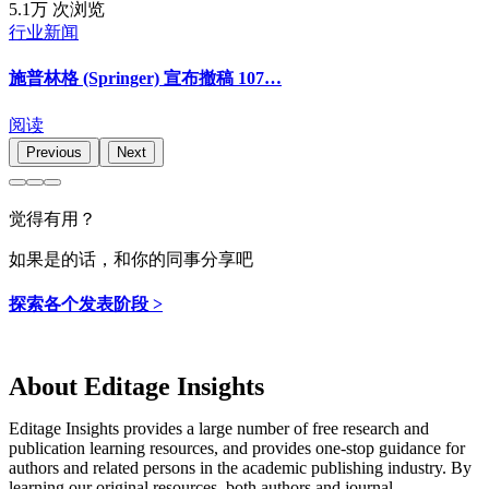
5.1万 次浏览
行业新闻
施普林格 (Springer) 宣布撤稿 107…
阅读
Previous
Next
觉得有用？
如果是的话，和你的同事分享吧
探索各个发表阶段 >
About Editage Insights
Editage Insights provides a large number of free research and
publication learning resources, and provides one-stop guidance for
authors and related persons in the academic publishing industry.
By
learning our original resources, both authors and journal