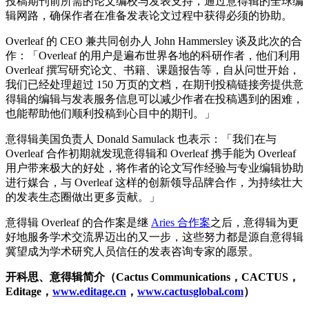
投稿期刊前所需的论文编校与发表支持，通过意得辑的全球编
辑网路，确保作者在准备发表论文过程中获得必须的协助。
Overleaf 的 CEO 兼共同创办人 John Hammersley 谈及此次的合
作：「Overleaf 的用户是遍布世界各地的科研作者，他们利用
Overleaf 撰写研究论文、书籍、课题报告等，自从问世开始，
我们已经处理超过 150 万页的文档，在期刊投稿链接旁提供意
得辑的编辑与发表服务信息可以减少作者在投稿遇到的困难，
也能帮助他们顺利投稿到心目中的期刊。」
意得辑美国负责人 Donald Samulack 也表示：「我们在与
Overleaf 合作初期就发现意得辑和 Overleaf 携手能为 Overleaf
用户带来极大的好处，将作者的论文写作经验与专业编辑协助
进行媒合，与 Overleaf 这样的创新领导品牌合作，为持续壮大
的发表生态圈做出更多贡献。」
意得辑 Overleaf 的合作案是继
Aries 合作案
之后，意得辑为更
好地服务学术交流界迈出的又一步，这些努力都是源自意得辑
冀望成为学术研究人员信任的发表咨询专家的愿景。
开科思、意得辑简介（
Cactus Communications
，
CACTUS
，
Editage
，
www.editage.cn
，
www.cactusglobal.com
）