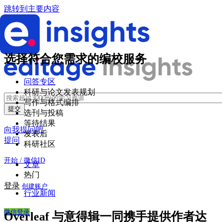
跳转到主要内容
选择符合您需求的编校服务
问答专区
科研与论文发表规划
写作与格式编排
选刊与投稿
等待结果
向我提问吧
发表后
提问
科研社区
开始 / 微信ID
文章
热门
登录
创建账户
行业新闻
微信登录
Overleaf 与意得辑一同携手提供作者达