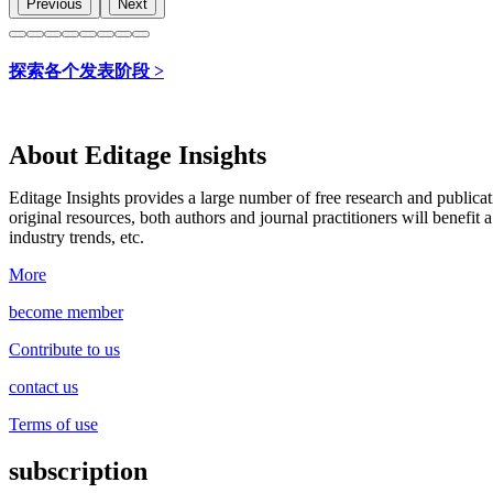
Previous
Next
探索各个发表阶段 >
About Editage Insights
Editage Insights provides a large number of free research and publica
original resources, both authors and journal practitioners will benefit a
industry trends, etc.
More
become member
Contribute to us
contact us
Terms of use
subscription