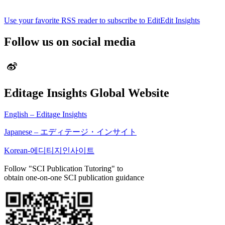
Use your favorite RSS reader to subscribe to EditEdit Insights
Follow us on social media
Editage Insights Global Website
English – Editage Insights
Japanese – エディテージ・インサイト
Korean-에디티지인사이트
Follow "SCI Publication Tutoring" to
obtain one-on-one SCI publication guidance