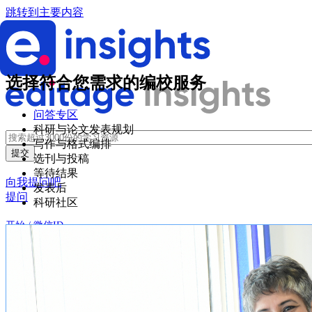
跳转到主要内容
选择符合您需求的编校服务
问答专区
科研与论文发表规划
写作与格式编排
选刊与投稿
等待结果
向我提问吧
发表后
提问
科研社区
开始 / 微信ID
登录
创建账户
微信登录