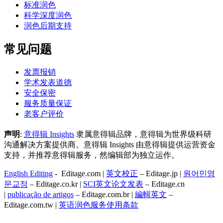
标准润色
科学深度润色
润色后期支持
常见问题
发票报销
学术发表道德
安全保密
服务质量保证
老客户评价
声明
:
意得辑 Insights
隶属意得辑品牌，意得辑为世界级科研
沟通解决方案提供商。意得辑 Insights 由意得辑提供运营资金
支持，并推荐意得辑服务，然编辑部为独立运作。
English Editing
- Editage.com |
英文校正
– Editage.jp |
원어민영
문교정
– Editage.co.kr |
SCI英文论文发表
– Editage.cn
|
publicação de artigos
– Editage.com.br |
編輯英文
–
Editage.com.tw |
英语润色服务
使用条款