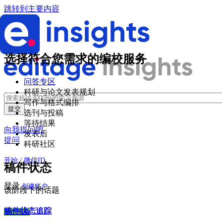
跳转到主要内容
选择符合您需求的编校服务
问答专区
科研与论文发表规划
写作与格式编排
选刊与投稿
等待结果
向我提问吧
发表后
提问
科研社区
开始 / 微信ID
稿件状态
登录
创建账户
该阶段下的话题
稿件状态追踪
微信登录