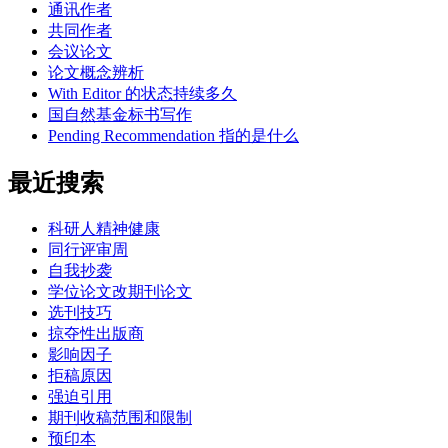
通讯作者
共同作者
会议论文
论文概念辨析
With Editor 的状态持续多久
国自然基金标书写作
Pending Recommendation 指的是什么
最近搜索
科研人精神健康
同行评审周
自我抄袭
学位论文改期刊论文
选刊技巧
掠夺性出版商
影响因子
拒稿原因
强迫引用
期刊收稿范围和限制
预印本