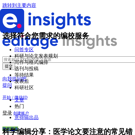
跳转到主要内容
选择符合您需求的编校服务
问答专区
科研与论文发表规划
写作与格式编排
选刊与投稿
等待结果
向我提问吧
发表后
提问
科研社区
开始 / 微信ID
文章
热门
登录
创建账户
意得辑出品
微信登录
科学编辑分享：医学论文要注意的常见错