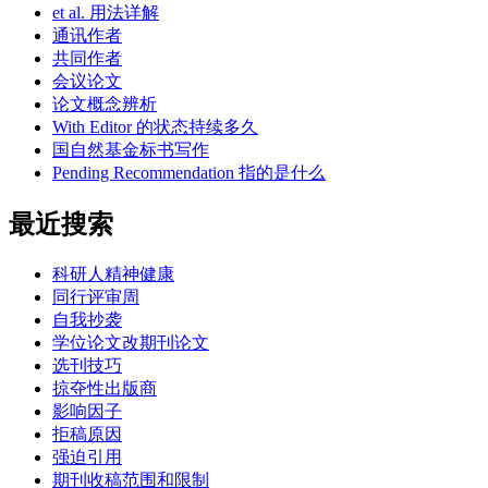
et al. 用法详解
通讯作者
共同作者
会议论文
论文概念辨析
With Editor 的状态持续多久
国自然基金标书写作
Pending Recommendation 指的是什么
最近搜索
科研人精神健康
同行评审周
自我抄袭
学位论文改期刊论文
选刊技巧
掠夺性出版商
影响因子
拒稿原因
强迫引用
期刊收稿范围和限制