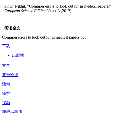
Pinto, Nikhil. "Common errors to look out for in medical papers."
European Science Editing
39 no. 3 (2013)
阅读全文
Common errors to look out for in medical papers.pdf
下载
出版物
文章
答疑论坛
活动
播客
视频
课程与手册