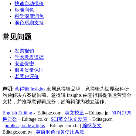
快速自动报价
标准润色
科学深度润色
润色后期支持
常见问题
发票报销
学术发表道德
安全保密
服务质量保证
老客户评价
声明
:
意得辑 Insights
隶属意得辑品牌，意得辑为世界级科研
沟通解决方案提供商。意得辑 Insights 由意得辑提供运营资金
支持，并推荐意得辑服务，然编辑部为独立运作。
English Editing
- Editage.com |
英文校正
– Editage.jp |
원어민영
문교정
– Editage.co.kr |
SCI英文论文发表
– Editage.cn
|
publicação de artigos
– Editage.com.br |
編輯英文
–
Editage.com.tw |
英语润色服务
使用条款