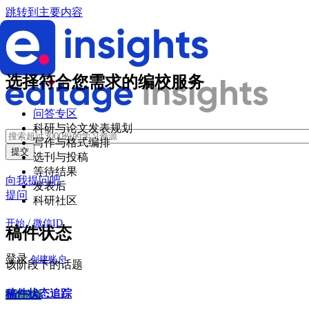
跳转到主要内容
选择符合您需求的编校服务
问答专区
科研与论文发表规划
写作与格式编排
选刊与投稿
等待结果
向我提问吧
发表后
提问
科研社区
开始 / 微信ID
稿件状态
登录
创建账户
该阶段下的话题
稿件状态追踪
微信登录