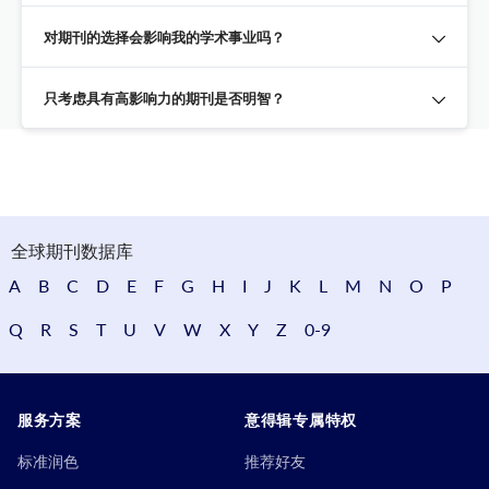
对期刊的选择会影响我的学术事业吗？
只考虑具有高影响力的期刊是否明智？
全球期刊数据库
A
B
C
D
E
F
G
H
I
J
K
L
M
N
O
P
Q
R
S
T
U
V
W
X
Y
Z
0-9