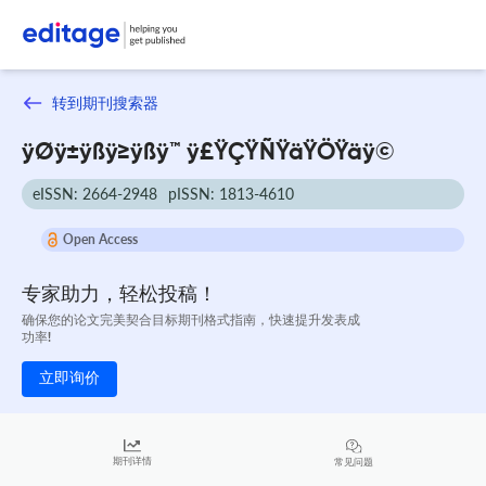
转到期刊搜索器
ÿØÿ±ÿßÿ≥ÿßÿ™ ÿ£ŸÇŸÑŸäŸÖŸäÿ©
eISSN: 2664-2948
pISSN: 1813-4610
Open Access
专家助力，轻松投稿！
确保您的论文完美契合目标期刊格式指南，快速提升发表成
功率!
立即询价
期刊详情
常见问题