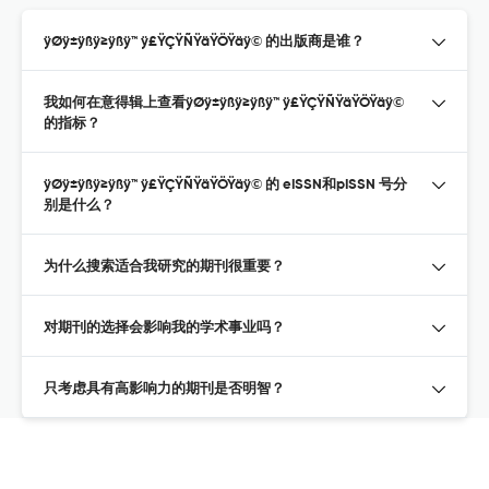
ÿØÿ±ÿßÿ≥ÿßÿ™ ÿ£ŸÇŸÑŸäŸÖŸäÿ© 的出版商是谁？
我如何在意得辑上查看ÿØÿ±ÿßÿ≥ÿßÿ™ ÿ£ŸÇŸÑŸäŸÖŸäÿ©
的指标？
ÿØÿ±ÿßÿ≥ÿßÿ™ ÿ£ŸÇŸÑŸäŸÖŸäÿ© 的 eISSN和pISSN 号分
别是什么？
为什么搜索适合我研究的期刊很重要？
对期刊的选择会影响我的学术事业吗？
只考虑具有高影响力的期刊是否明智？