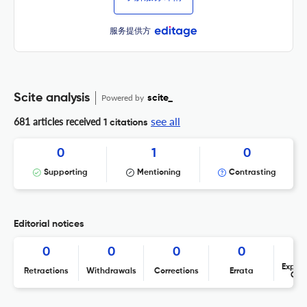
服务提供方
Scite analysis
Powered by
scite_
see all
681 articles received
1 citations
0
1
0
Supporting
Mentioning
Contrasting
Editorial notices
0
0
0
0
Expres
Retractions
Withdrawals
Corrections
Errata
Con