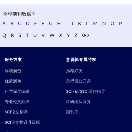
全球期刊数据库
A
B
C
D
E
F
G
H
I
J
K
L
M
N
O
P
Q
R
S
T
U
V
W
X
Y
Z
0-9