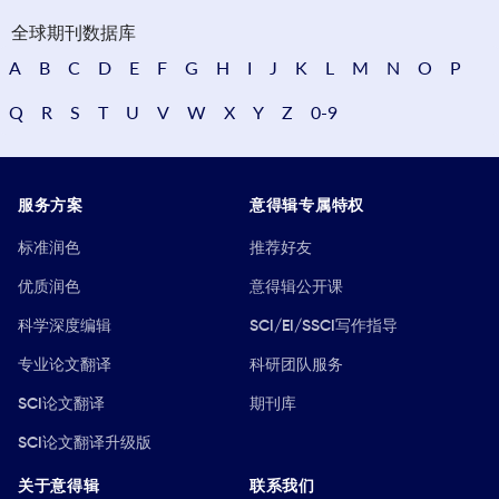
全球期刊数据库
A
B
C
D
E
F
G
H
I
J
K
L
M
N
O
P
Q
R
S
T
U
V
W
X
Y
Z
0-9