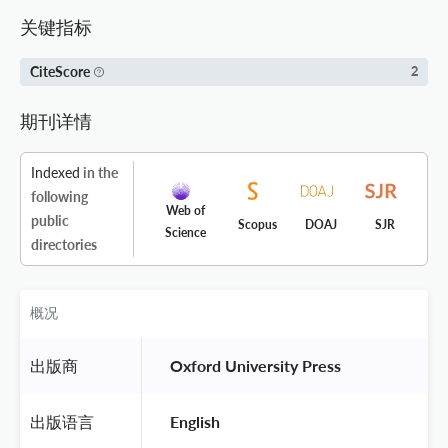
关键指标
CiteScore
2
期刊详情
Indexed
in the
following
Web of
public
Scopus
DOAJ
SJR
Science
directories
概况
出版商
 Oxford University Press 
出版语言
 English 