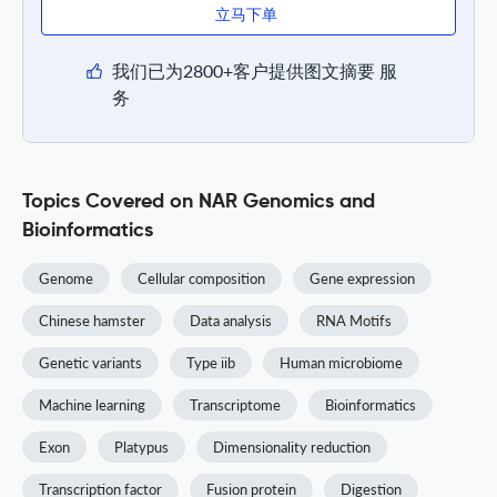
立马下单
我们已为2800+客户提供图文摘要 服
务
Topics Covered on NAR Genomics and
Bioinformatics
Genome
Cellular composition
Gene expression
Chinese hamster
Data analysis
RNA Motifs
Genetic variants
Type iib
Human microbiome
Machine learning
Transcriptome
Bioinformatics
Exon
Platypus
Dimensionality reduction
Transcription factor
Fusion protein
Digestion