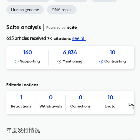
Human genome
DNA repair
Scite analysis
Powered by
scite_
see all
615 articles received
7K citations
160
6,834
10
Supporting
Mentioning
Contrasting
Editorial notices
1
0
0
10
Expres
Retractions
Withdrawals
Corrections
Errata
Con
年度发行情况