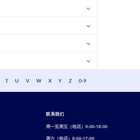
T
U
V
W
X
Y
Z
0-9