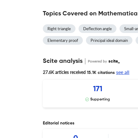
Topics Covered on Mathematica
Right triangle
Deflection angle
Small-a
Elementary proof
Principal ideal domain
Scite analysis
Powered by
scite_
see all
27.6K articles received
15.1K citations
171
Supporting
Editorial notices