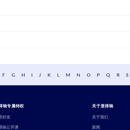
F
G
H
I
J
K
L
M
N
O
P
Q
R
S