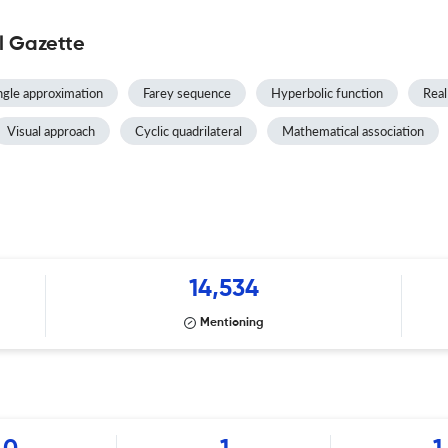
l Gazette
ngle approximation
Farey sequence
Hyperbolic function
Real
Visual approach
Cyclic quadrilateral
Mathematical association
14,534
Mentioning