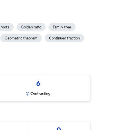
 roots
Golden ratio
Family tree
Geometric theorem
Continued fraction
6
Contrasting