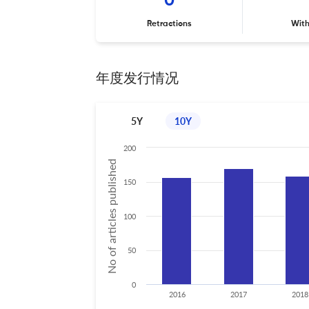
0
Retractions
Wit
年度发行情况
5Y
10Y
200
No of articles published
150
100
50
0
2016
2017
2018