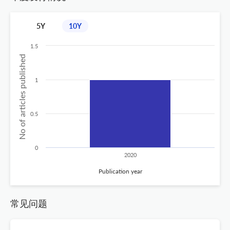
5Y
10Y
1.5
No of articles published
1
0.5
0
2020
Publication year
常见问题