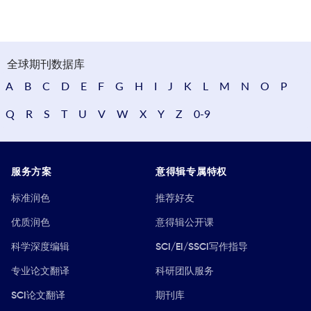
全球期刊数据库
A
B
C
D
E
F
G
H
I
J
K
L
M
N
O
P
Q
R
S
T
U
V
W
X
Y
Z
0-9