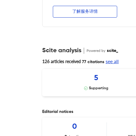
了解服务详情
Scite analysis
Powered by
scite_
see all
126 articles received
77 citations
5
Supporting
Editorial notices
0