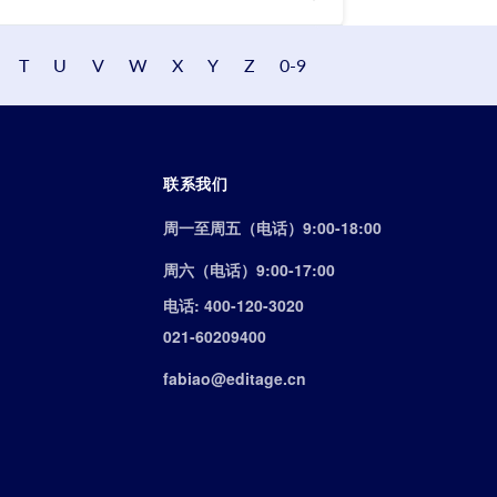
T
U
V
W
X
Y
Z
0-9