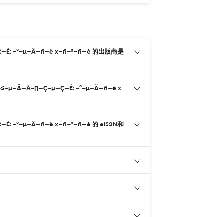
Ç—É: –°–µ—Ä—ñ—è x—ñ–º—ñ—è 的出版商是
µ—Ä—Å–∏—Ç–µ—Ç—É: –°–µ—Ä—ñ—è x
: –°–µ—Ä—ñ—è x—ñ–º—ñ—è 的 eISSN和