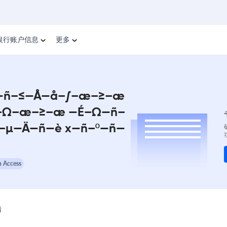
银行账户信息
更多
∫—ñ–≤—Å—å–∫–æ–≥–æ
–Ω–æ–≥–æ —É–Ω—ñ–
–µ—Ä—ñ—è x—ñ–º—ñ—
 Access
情