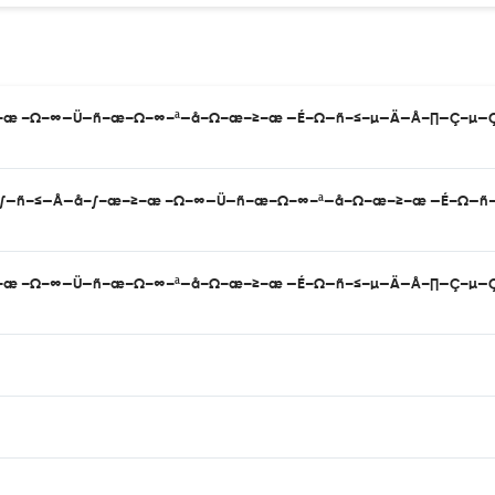
≥–æ –Ω–∞—Ü—ñ–æ–Ω–∞–ª—å–Ω–æ–≥–æ —É–Ω—ñ–≤–µ—Ä—Å–∏—Ç–µ—
–≤—Å—å–∫–æ–≥–æ –Ω–∞—Ü—ñ–æ–Ω–∞–ª—å–Ω–æ–≥–æ —É–Ω—ñ–≤–
≥–æ –Ω–∞—Ü—ñ–æ–Ω–∞–ª—å–Ω–æ–≥–æ —É–Ω—ñ–≤–µ—Ä—Å–∏—Ç–µ—Ç—É