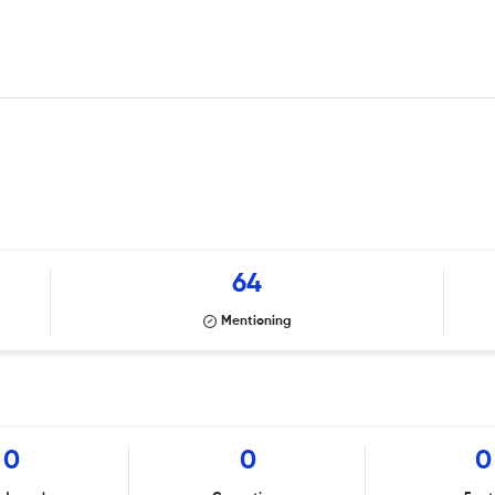
64
Mentioning
0
0
0