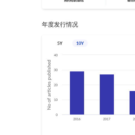
Retractions
Wit
年度发行情况
5Y
10Y
40
No of articles published
30
20
10
0
2016
2017
2