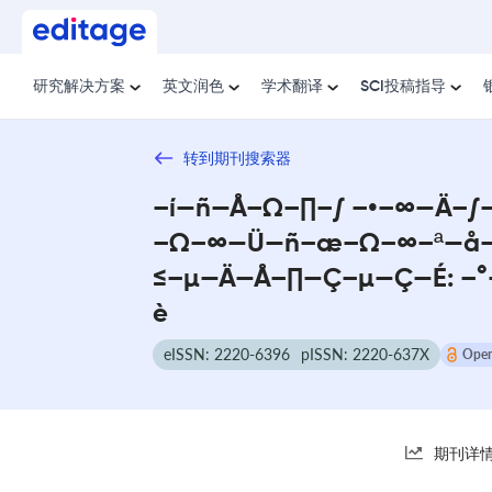
研究解决方案
英文润色
学术翻译
SCI投稿指导
转到期刊搜索器
–í—ñ—Å–Ω–∏–∫ –•–∞—Ä–
–Ω–∞—Ü—ñ–æ–Ω–∞–ª—å
≤–µ—Ä—Å–∏—Ç–µ—Ç—É: –°
è
eISSN: 2220-6396
pISSN: 2220-637X
Open
期刊详