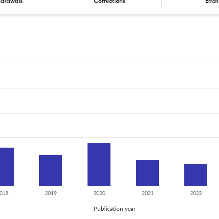
hdrawals
Corrections
Erra
018
2019
2020
2021
2022
Publication year