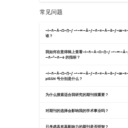
常见问题
–í—ñ—Å–Ω–∏–∫ –•–∞—Ä–∫—ñ–≤—Å—å–∫–æ–
谁？
我如何在意得辑上查看–í—ñ—Å–Ω–∏–∫ –•–∞—Ä–∫—ñ
—ñ–º—ñ—è 的指标？
–í—ñ—Å–Ω–∏–∫ –•–∞—Ä–∫—ñ–≤—Å—å–∫–æ–
pISSN 号分别是什么？
为什么搜索适合我研究的期刊很重要？
对期刊的选择会影响我的学术事业吗？
只考虑具有高影响力的期刊是否明智？