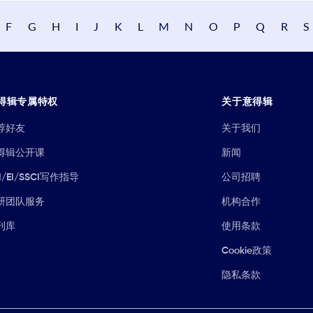
F
G
H
I
J
K
L
M
N
O
P
Q
R
S