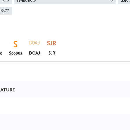
H-Index
SJR
0.8
6
0.77
ce
Scopus
DOAJ
SJR
NATURE 