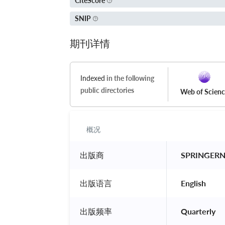
CiteScore
SNIP
期刊详情
Indexed
in the following
public directories
Web of Scien
概况
出版商
 SPRINGER
出版语言
 English 
出版频率
 Quarterly 