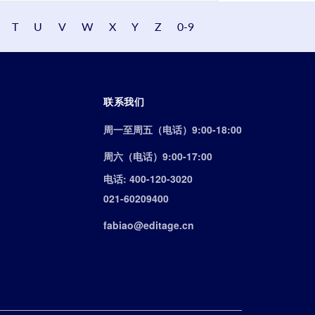
T
U
V
W
X
Y
Z
0-9