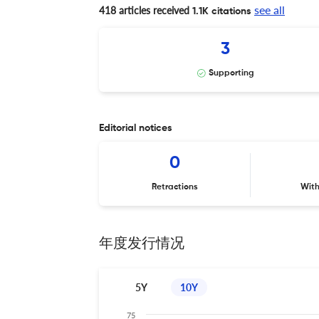
see all
418 articles received
1.1K citations
3
Supporting
Editorial notices
0
Retractions
Wit
年度发行情况
5Y
10Y
75