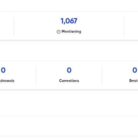
1,067
Mentioning
0
0
0
hdrawals
Corrections
Erra